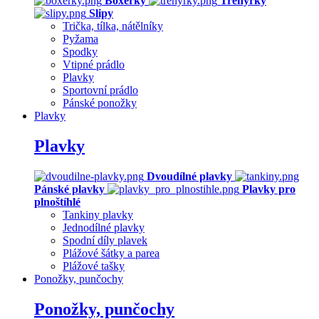
Boxerky
Trenýrky
Slipy
Trička, tílka, nátělníky
Pyžama
Spodky
Vtipné prádlo
Plavky
Sportovní prádlo
Pánské ponožky
Plavky
Plavky
Dvoudílné plavky
Pánské plavky
Plavky pro
plnoštíhlé
Tankiny plavky
Jednodílné plavky
Spodní díly plavek
Plážové šátky a parea
Plážové tašky
Ponožky, punčochy
Ponožky, punčochy