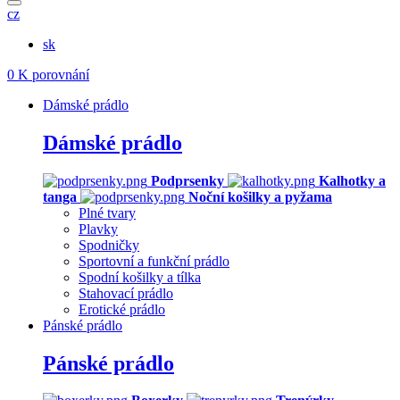
cz
sk
0
K porovnání
Dámské prádlo
Dámské prádlo
Podprsenky
Kalhotky a
tanga
Noční košilky a pyžama
Plné tvary
Plavky
Spodničky
Sportovní a funkční prádlo
Spodní košilky a tílka
Stahovací prádlo
Erotické prádlo
Pánské prádlo
Pánské prádlo