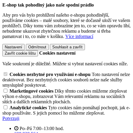
E-shop tak pohodlný jako naše spodní prádlo
Aby pro vás bylo prohlížení našeho e-shopu pohodlnější,
používáme cookies – malé soubory, které se dočasně uloží ve vašem
prohlížeči. Díky tomu vám zobrazíme jen to, co se vám opravdu líbí,
nebudeme ukazovat zbytečnou reklamu a budeme si třeba
pamatovat i to, co máte v košíku.
Více informací
Nastavení
Odmítnout
Souhlasit a zavřít
Cookies nastavení
Zavřít cookie lištu
Vaše soukromí je důležité. Můžete si vybrat nastavení cookies níže.
Cookies nezbytné pro využívání e-shopu
Toto nastavení nelze
deaktivovat. Bez nezbytných cookies souborů nelze naše služby
smysluplně poskytovat.
Marketingové cookies
Díky těmto cookies můžeme zlepšovat
výkon e-shopu, zobrazovat Vám relevantní reklamu na sociálních
sítích a dalších reklamních plochách.
Analytické cookies
Tyto cookies nám pomáhají pochopit, jak e-
shop používáte. S jejich pomocí ho můžeme zlepšovat.
Potvrzuji
Po–Pá 7:00–13:00 hod.