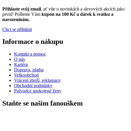
Přihlaste svůj email
, ať víte o novinkách a slevových akcích jako
první! Pošleme Vám
kupón na 100 Kč a dárek k svátku a
narozeninám.
Chci se přihlásit
Informace o nákupu
Kontakt a pomoc
O nás
Kariéra
Doprava, platba
Velkoobchod
Vrácení zboží, reklamace
Obchodní podmínky
Průvodce spokojené ženy
Staňte se naším fanouškem