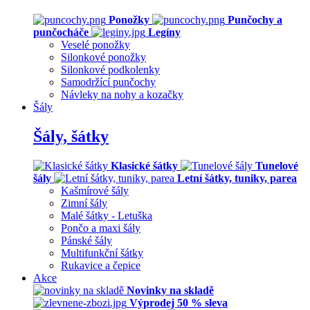
Ponožky
Punčochy a
punčocháče
Legíny
Veselé ponožky
Silonkové ponožky
Silonkové podkolenky
Samodržící punčochy
Návleky na nohy a kozačky
Šály
Šály, šátky
Klasické šátky
Tunelové
šály
Letní šátky, tuniky, parea
Kašmírové šály
Zimní šály
Malé šátky - Letuška
Pončo a maxi šály
Pánské šály
Multifunkční šátky
Rukavice a čepice
Akce
Novinky na skladě
Výprodej 50 % sleva