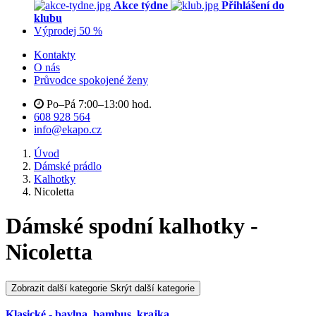
Akce týdne
Přihlášení do
klubu
Výprodej 50 %
Kontakty
O nás
Průvodce spokojené ženy
Po–Pá 7:00–13:00 hod.
608 928 564
info@ekapo.cz
Úvod
Dámské prádlo
Kalhotky
Nicoletta
Dámské spodní kalhotky -
Nicoletta
Zobrazit další kategorie
Skrýt další kategorie
Klasické - bavlna, bambus, krajka