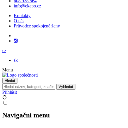
608 928 564
info@ekapo.cz
Kontakty
O nás
Průvodce spokojené ženy
cz
sk
Menu
Hledat
Vyhledat
Přihlásit
Navigační menu