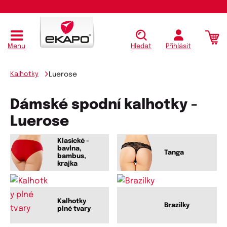
Menu
Hledat
Přihlásit
Kalhotky
Luerose
Dámské spodní kalhotky -
Luerose
Klasické -
bavlna,
Tanga
bambus,
krajka
Kalhotky
Brazilky
plné tvary