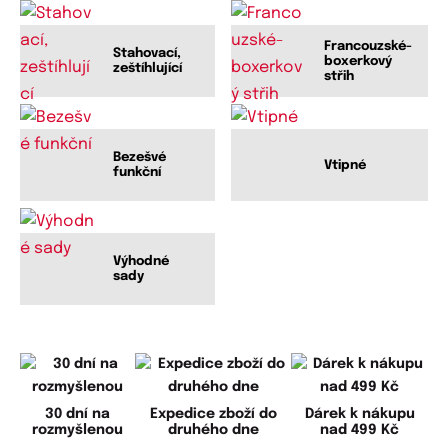
Francouzské-
Stahovací,
boxerkový
zeštíhlující
střih
Bezešvé
Vtipné
funkční
Výhodné
sady
30 dní na
Expedice zboží do
Dárek k nákupu
rozmyšlenou
druhého dne
nad 499 Kč