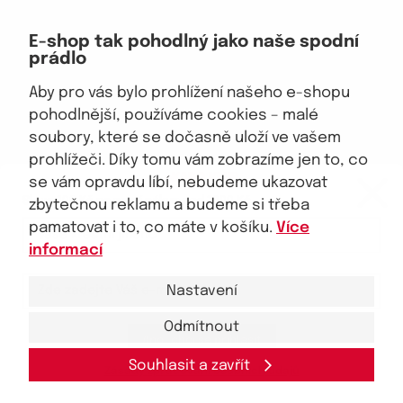
Doprava, platba
E-shop tak pohodlný jako naše spodní
Velkoobchod
prádlo
Vrácení zboží, reklamace
Obchodní podmínky
Aby pro vás bylo prohlížení našeho e-shopu
Průvodce spokojené ženy
pohodlnější, používáme cookies – malé
soubory, které se dočasně uloží ve vašem
Staňte se naším fanouškem
prohlížeči. Díky tomu vám zobrazíme jen to, co
eKAPO KLUB
se vám opravdu líbí, nebudeme ukazovat
Sleva 100 Kč na první nákup
nad 1000 Kč
zbytečnou reklamu a budeme si třeba
pamatovat i to, co máte v košíku.
Více
Jsme důvěryhodný obchod
informací
Nastavení
Odmítnout
Ano, chci se přihlásit
© 2026, eKAPO
Úvodní strana
Obchodní podmínky
GDPR
Mapa stránek
Kontakt a pomoc
Souhlasit a zavřít
Zásady zpracování
osobních
údajů