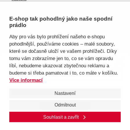
Doprava, platba
Velkoobchod
E-shop tak pohodlný jako naše spodní
Vrácení zboží, reklamace
prádlo
Obchodní podmínky
Průvodce spokojené ženy
Aby pro vás bylo prohlížení našeho e-shopu
pohodlnější, používáme cookies – malé soubory,
Staňte se naším fanouškem
které se dočasně uloží ve vašem prohlížeči. Díky
eKAPO KLUB
tomu vám zobrazíme jen to, co se vám opravdu
Sleva 100 Kč na první nákup
nad 1000 Kč
líbí, nebudeme ukazovat zbytečnou reklamu a
budeme si třeba pamatovat i to, co máte v košíku.
Jsme důvěryhodný obchod
Více informací
Nastavení
Odmítnout
Ano, chci se přihlásit
© 2026, eKAPO
Úvodní strana
Obchodní podmínky
GDPR
Mapa stránek
Kontakt a pomoc
Souhlasit a zavřít
Zásady zpracování
osobních
údajů