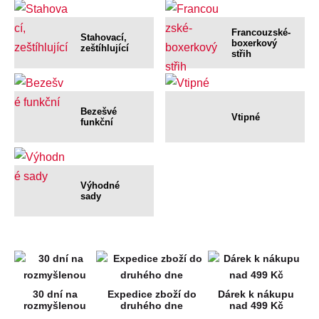
Francouzské-
Stahovací,
boxerkový
zeštíhlující
střih
Bezešvé
Vtipné
funkční
Výhodné
sady
30 dní na
Expedice zboží do
Dárek k nákupu
rozmyšlenou
druhého dne
nad 499 Kč