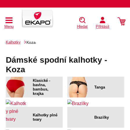
Menu
Hledat
Přihlásit
Kalhotky
Koza
Dámské spodní kalhotky -
Koza
Klasické -
bavlna,
Tanga
bambus,
krajka
Kalhotky plné
Brazilky
tvary