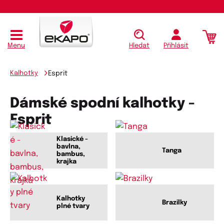
Menu
Hledat
Přihlásit
Kalhotky
Esprit
Dámské spodní kalhotky -
Esprit
Klasické -
bavlna,
Tanga
bambus,
krajka
Kalhotky
Brazilky
plné tvary