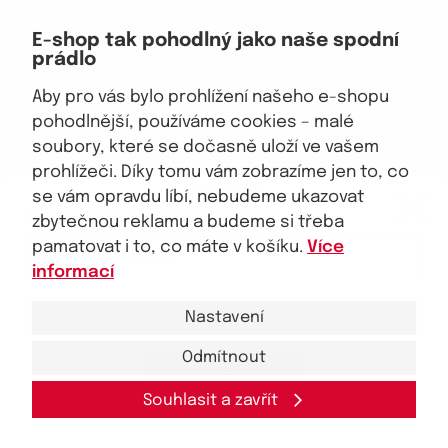
Doprava, platba
E-shop tak pohodlný jako naše spodní
Velkoobchod
prádlo
Vrácení zboží, reklamace
Obchodní podmínky
Aby pro vás bylo prohlížení našeho e-shopu
Průvodce spokojené ženy
pohodlnější, používáme cookies – malé
soubory, které se dočasně uloží ve vašem
Staňte se naším fanouškem
prohlížeči. Díky tomu vám zobrazíme jen to, co
eKAPO KLUB
se vám opravdu líbí, nebudeme ukazovat
Sleva 100 Kč na první nákup
nad 1000 Kč
zbytečnou reklamu a budeme si třeba
pamatovat i to, co máte v košíku.
Více
Jsme důvěryhodný obchod
informací
Nastavení
Odmítnout
Ano, chci se přihlásit
© 2026, eKAPO
Úvodní strana
Obchodní podmínky
GDPR
Mapa stránek
Kontakt a pomoc
Souhlasit a zavřít
Zásady zpracování
osobních
údajů