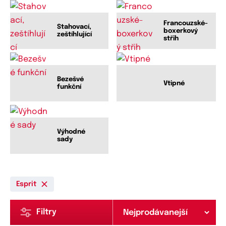
Francouzské-
Stahovací,
boxerkový
zeštíhlující
střih
Bezešvé
Vtipné
funkční
Výhodné
sady
Esprit
Filtry