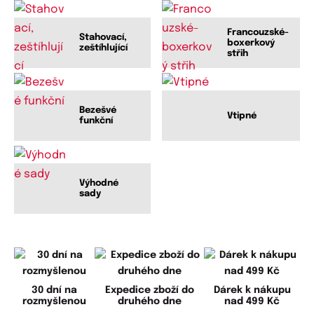
Francouzské-
Stahovací,
boxerkový
zeštíhlující
střih
Bezešvé
Vtipné
funkční
Výhodné
sady
30 dní na
Expedice zboží do
Dárek k nákupu
rozmyšlenou
druhého dne
nad 499 Kč