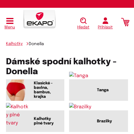
Menu
Hledat
Přihlásit
Kalhotky
Donella
Dámské spodní kalhotky -
Donella
Klasické -
bavlna,
Tanga
bambus,
krajka
Kalhotky
Brazilky
plné tvary