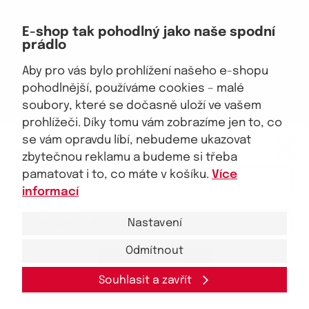
Doprava, platba
E-shop tak pohodlný jako naše spodní
Velkoobchod
prádlo
Vrácení zboží, reklamace
Obchodní podmínky
Aby pro vás bylo prohlížení našeho e-shopu
Průvodce spokojené ženy
pohodlnější, používáme cookies – malé
soubory, které se dočasně uloží ve vašem
Staňte se naším fanouškem
prohlížeči. Díky tomu vám zobrazíme jen to, co
eKAPO KLUB
se vám opravdu líbí, nebudeme ukazovat
Sleva 100 Kč na první nákup
nad 1000 Kč
zbytečnou reklamu a budeme si třeba
pamatovat i to, co máte v košíku.
Více
Jsme důvěryhodný obchod
informací
Nastavení
Odmítnout
Ano, chci se přihlásit
© 2026, eKAPO
Úvodní strana
Obchodní podmínky
GDPR
Mapa stránek
Kontakt a pomoc
Souhlasit a zavřít
Zásady zpracování
osobních
údajů