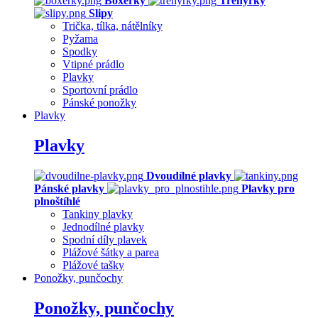
Boxerky
Trenýrky
Slipy
Trička, tílka, nátělníky
Pyžama
Spodky
Vtipné prádlo
Plavky
Sportovní prádlo
Pánské ponožky
Plavky
Plavky
Dvoudílné plavky
Pánské plavky
Plavky pro
plnoštíhlé
Tankiny plavky
Jednodílné plavky
Spodní díly plavek
Plážové šátky a parea
Plážové tašky
Ponožky, punčochy
Ponožky, punčochy