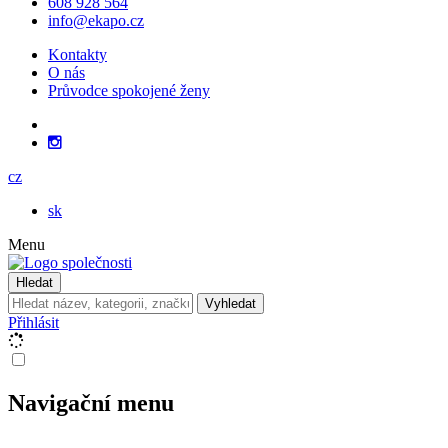
608 928 564
info@ekapo.cz
Kontakty
O nás
Průvodce spokojené ženy
cz
sk
Menu
Hledat
Vyhledat
Přihlásit
Navigační menu