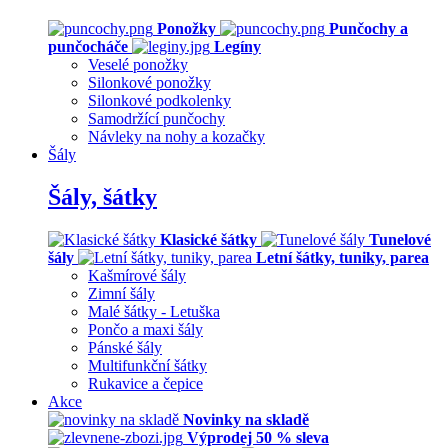
Ponožky
Punčochy a
punčocháče
Legíny
Veselé ponožky
Silonkové ponožky
Silonkové podkolenky
Samodržící punčochy
Návleky na nohy a kozačky
Šály
Šály, šátky
Klasické šátky
Tunelové
šály
Letní šátky, tuniky, parea
Kašmírové šály
Zimní šály
Malé šátky - Letuška
Pončo a maxi šály
Pánské šály
Multifunkční šátky
Rukavice a čepice
Akce
Novinky na skladě
Výprodej 50 % sleva