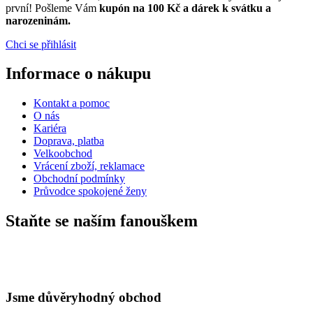
první! Pošleme Vám
kupón na 100 Kč a dárek k svátku a
narozeninám.
Chci se přihlásit
Informace o nákupu
Kontakt a pomoc
O nás
Kariéra
Doprava, platba
Velkoobchod
Vrácení zboží, reklamace
Obchodní podmínky
Průvodce spokojené ženy
Staňte se naším fanouškem
eKAPO KLUB
Sleva 100 Kč na první nákup
nad 1000 Kč
Jsme důvěryhodný obchod