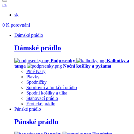
cz
sk
0
K porovnání
Dámské prádlo
Dámské prádlo
Podprsenky
Kalhotky a
tanga
Noční košilky a pyžama
Plné tvary
Plavky
Spodničky
Sportovní a funkční prádlo
Spodní košilky a tílka
Stahovací prádlo
Erotické prádlo
Pánské prádlo
Pánské prádlo