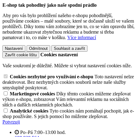
E-shop tak pohodlný jako naše spodní prádlo
Aby pro vás bylo prohlížení našeho e-shopu pohodlnější,
používáme cookies – malé soubory, které se dočasně uloží ve vašem
prohlížeči. Díky tomu vám zobrazíme jen to, co se vám opravdu líbí,
nebudeme ukazovat zbytečnou reklamu a budeme si třeba
pamatovat i to, co máte v košíku.
Více informací
Nastavení
Odmítnout
Souhlasit a zavřít
Cookies nastavení
Zavřít cookie lištu
Vaše soukromí je důležité. Můžete si vybrat nastavení cookies níže.
Cookies nezbytné pro využívání e-shopu
Toto nastavení nelze
deaktivovat. Bez nezbytných cookies souborů nelze naše služby
smysluplně poskytovat.
Marketingové cookies
Díky těmto cookies můžeme zlepšovat
výkon e-shopu, zobrazovat Vám relevantní reklamu na sociálních
sítích a dalších reklamních plochách.
Analytické cookies
Tyto cookies nám pomáhají pochopit, jak e-
shop používáte. S jejich pomocí ho můžeme zlepšovat.
Potvrzuji
Po–Pá 7:00–13:00 hod.