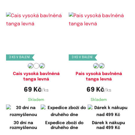
Dostupné velikosti:
Dostupné velikosti:
S,
M,
L
M,
L
3 KS V BALENÍ
3 KS V BALENÍ
Cais vysoká bavlněná
Pais vysoká bavlněná
tanga levná
tanga levná
69 Kč
69 Kč
/ks
/ks
Skladem
Skladem
30 dní na
Expedice zboží do
Dárek k nákupu
rozmyšlenou
druhého dne
nad 499 Kč