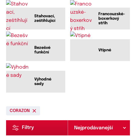
Francouzské-
Stahovací,
boxerkový
zeštíhlující
střih
Bezešvé
Vtipné
funkční
Výhodné
sady
CORAZON
Filtry