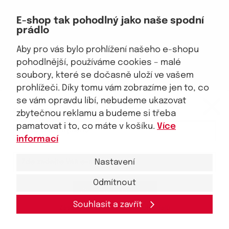
Doprava, platba
E-shop tak pohodlný jako naše spodní
Velkoobchod
prádlo
Vrácení zboží, reklamace
Obchodní podmínky
Aby pro vás bylo prohlížení našeho e-shopu
Průvodce spokojené ženy
pohodlnější, používáme cookies – malé
soubory, které se dočasně uloží ve vašem
Staňte se naším fanouškem
prohlížeči. Díky tomu vám zobrazíme jen to, co
eKAPO KLUB
se vám opravdu líbí, nebudeme ukazovat
Sleva 100 Kč na první nákup
nad 1000 Kč
zbytečnou reklamu a budeme si třeba
pamatovat i to, co máte v košíku.
Více
Jsme důvěryhodný obchod
informací
Nastavení
Odmítnout
Ano, chci se přihlásit
© 2026, eKAPO
Úvodní strana
Obchodní podmínky
GDPR
Mapa stránek
Kontakt a pomoc
Souhlasit a zavřít
Zásady zpracování
osobních
údajů