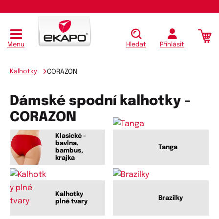
Menu
Hledat
Přihlásit
Kalhotky
CORAZON
Dámské spodní kalhotky -
CORAZON
Klasické -
bavlna,
Tanga
bambus,
krajka
Kalhotky
Brazilky
plné tvary