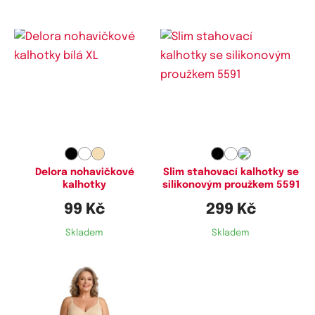
Dostupné velikosti:
Dostupné velikosti:
XL,
XXL
M,
L,
XL
Delora nohavičkové
Slim stahovací kalhotky se
kalhotky
silikonovým proužkem 5591
99 Kč
299 Kč
Skladem
Skladem