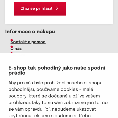
Chci se přihlásit
Informace o nákupu
Kontakt a pomoc
O nás
Kariéra
Doprava, platba
E-shop tak pohodlný jako naše spodní
Velkoobchod
prádlo
Vrácení zboží, reklamace
Obchodní podmínky
Aby pro vás bylo prohlížení našeho e-shopu
Průvodce spokojené ženy
pohodlnější, používáme cookies – malé
soubory, které se dočasně uloží ve vašem
Staňte se naším fanouškem
prohlížeči. Díky tomu vám zobrazíme jen to, co
se vám opravdu líbí, nebudeme ukazovat
zbytečnou reklamu a budeme si třeba