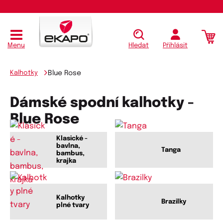
Menu
Hledat
Přihlásit
Kalhotky
Blue Rose
Dámské spodní kalhotky -
Blue Rose
Klasické -
bavlna,
Tanga
bambus,
krajka
Kalhotky
Brazilky
plné tvary