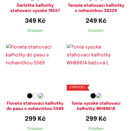
Šarlotka kalhotky
Terezie stahovací kalhotky
stahovací vysoké 19557
s nohavičkou 38329
349 Kč
249 Kč
Skladem
Skladem
Dostupné velikosti:
Dostupné velikosti:
M,
XL
L,
XL
VÝPRODEJ
Floreta stahovací kalhotky
Tonia vysoké stahovací
do pasu s nohavičkou 5589
kalhotky WH8861A
299 Kč
299 Kč
Skladem
Skladem