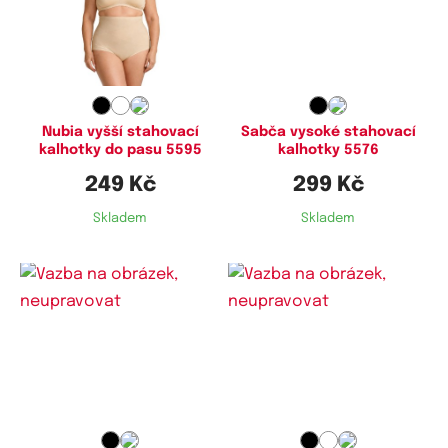
Dostupné velikosti:
Dostupné velikosti:
L,
XL
M,
L,
XL
Nubia vyšší stahovací
Sabča vysoké stahovací
kalhotky do pasu 5595
kalhotky 5576
249 Kč
299 Kč
Skladem
Skladem
Dostupné velikosti:
Dostupné velikosti:
XL,
XXL,
3XL
M,
XL