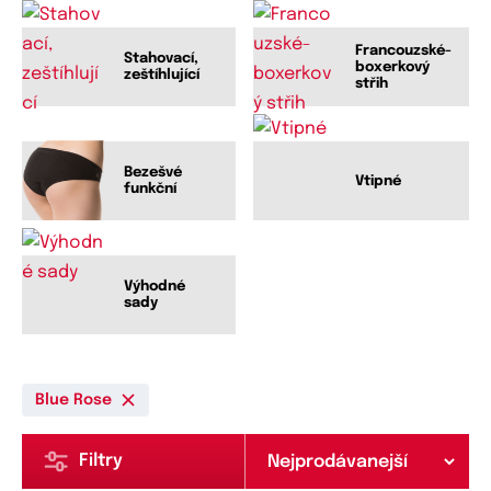
Francouzské-
Stahovací,
boxerkový
zeštíhlující
střih
Bezešvé
Vtipné
funkční
Výhodné
sady
Blue Rose
Filtry