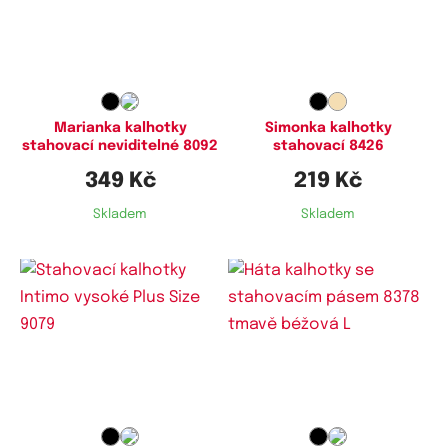
Dostupné velikosti:
Dostupné velikosti:
XXL,
3XL,
4XL
XL,
XXL
Marianka kalhotky
Simonka kalhotky
stahovací neviditelné 8092
stahovací 8426
349 Kč
219 Kč
Skladem
Skladem
Dostupné velikosti:
Dostupné velikosti:
6XL,
7XL,
8XL
L,
XL