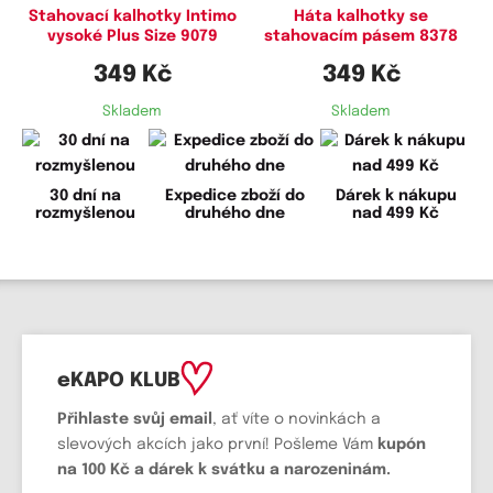
Stahovací kalhotky Intimo
Háta kalhotky se
vysoké Plus Size 9079
stahovacím pásem 8378
349 Kč
349 Kč
Skladem
Skladem
30 dní na
Expedice zboží do
Dárek k nákupu
rozmyšlenou
druhého dne
nad 499 Kč
eKAPO KLUB
Přihlaste svůj email
, ať víte o novinkách a
slevových akcích jako první! Pošleme Vám
kupón
na 100 Kč a dárek k svátku a narozeninám.