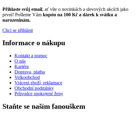
Přihlaste svůj email
, ať víte o novinkách a slevových akcích jako
první! Pošleme Vám
kupón na 100 Kč a dárek k svátku a
narozeninám.
Chci se přihlásit
Informace o nákupu
Kontakt a pomoc
O nás
Kariéra
Doprava, platba
Velkoobchod
Vrácení zboží, reklamace
Obchodní podmínky
Průvodce spokojené ženy
Staňte se naším fanouškem