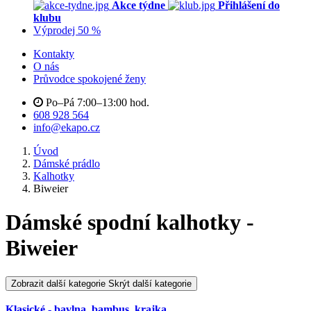
Akce týdne
Přihlášení do
klubu
Výprodej 50 %
Kontakty
O nás
Průvodce spokojené ženy
Po–Pá 7:00–13:00 hod.
608 928 564
info@ekapo.cz
Úvod
Dámské prádlo
Kalhotky
Biweier
Dámské spodní kalhotky -
Biweier
Zobrazit další kategorie
Skrýt další kategorie
Klasické - bavlna, bambus, krajka