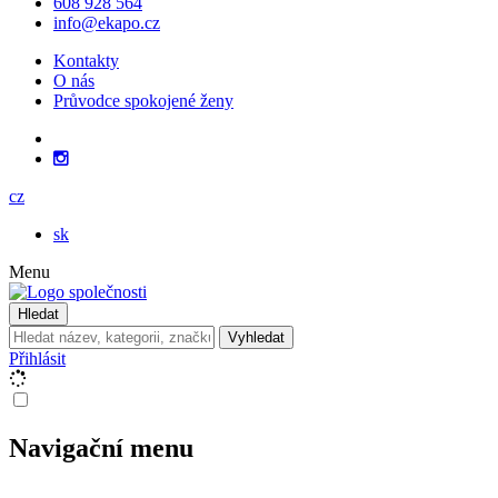
608 928 564
info@ekapo.cz
Kontakty
O nás
Průvodce spokojené ženy
cz
sk
Menu
Hledat
Vyhledat
Přihlásit
Navigační menu