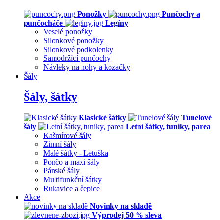
Ponožky
Punčochy a
punčocháče
Legíny
Veselé ponožky
Silonkové ponožky
Silonkové podkolenky
Samodržící punčochy
Návleky na nohy a kozačky
Šály
Šály, šátky
Klasické šátky
Tunelové
šály
Letní šátky, tuniky, parea
Kašmírové šály
Zimní šály
Malé šátky - Letuška
Pončo a maxi šály
Pánské šály
Multifunkční šátky
Rukavice a čepice
Akce
Novinky na skladě
Výprodej 50 % sleva