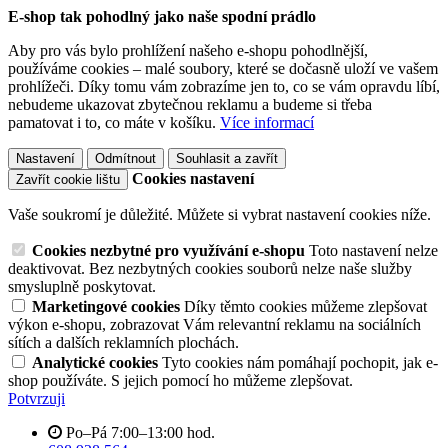
E-shop tak pohodlný jako naše spodní prádlo
Aby pro vás bylo prohlížení našeho e-shopu pohodlnější,
používáme cookies – malé soubory, které se dočasně uloží ve vašem
prohlížeči. Díky tomu vám zobrazíme jen to, co se vám opravdu líbí,
nebudeme ukazovat zbytečnou reklamu a budeme si třeba
pamatovat i to, co máte v košíku.
Více informací
Nastavení
Odmítnout
Souhlasit a zavřít
Cookies nastavení
Zavřít cookie lištu
Vaše soukromí je důležité. Můžete si vybrat nastavení cookies níže.
Cookies nezbytné pro využívání e-shopu
Toto nastavení nelze
deaktivovat. Bez nezbytných cookies souborů nelze naše služby
smysluplně poskytovat.
Marketingové cookies
Díky těmto cookies můžeme zlepšovat
výkon e-shopu, zobrazovat Vám relevantní reklamu na sociálních
sítích a dalších reklamních plochách.
Analytické cookies
Tyto cookies nám pomáhají pochopit, jak e-
shop používáte. S jejich pomocí ho můžeme zlepšovat.
Potvrzuji
Po–Pá 7:00–13:00 hod.