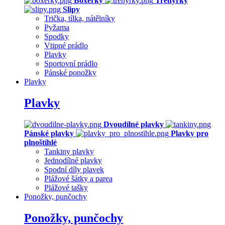
Boxerky
Trenýrky
Slipy
Trička, tílka, nátělníky
Pyžama
Spodky
Vtipné prádlo
Plavky
Sportovní prádlo
Pánské ponožky
Plavky
Plavky
Dvoudílné plavky
Pánské plavky
Plavky pro
plnoštíhlé
Tankiny plavky
Jednodílné plavky
Spodní díly plavek
Plážové šátky a parea
Plážové tašky
Ponožky, punčochy
Ponožky, punčochy