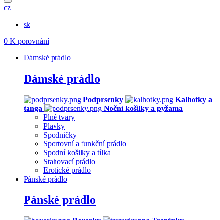
cz
sk
0
K porovnání
Dámské prádlo
Dámské prádlo
Podprsenky
Kalhotky a
tanga
Noční košilky a pyžama
Plné tvary
Plavky
Spodničky
Sportovní a funkční prádlo
Spodní košilky a tílka
Stahovací prádlo
Erotické prádlo
Pánské prádlo
Pánské prádlo