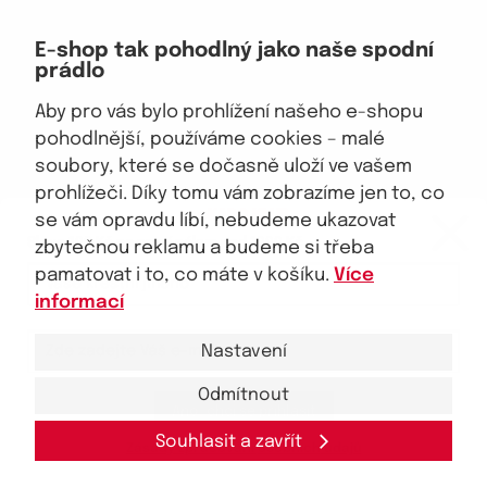
Doprava, platba
E-shop tak pohodlný jako naše spodní
Velkoobchod
prádlo
Vrácení zboží, reklamace
Obchodní podmínky
Aby pro vás bylo prohlížení našeho e-shopu
Průvodce spokojené ženy
pohodlnější, používáme cookies – malé
soubory, které se dočasně uloží ve vašem
Staňte se naším fanouškem
prohlížeči. Díky tomu vám zobrazíme jen to, co
eKAPO KLUB
se vám opravdu líbí, nebudeme ukazovat
Sleva 100 Kč na první nákup
nad 1000 Kč
zbytečnou reklamu a budeme si třeba
pamatovat i to, co máte v košíku.
Více
Jsme důvěryhodný obchod
informací
Nastavení
Odmítnout
Ano, chci se přihlásit
© 2026, eKAPO
Úvodní strana
Obchodní podmínky
GDPR
Mapa stránek
Kontakt a pomoc
Souhlasit a zavřít
Zásady zpracování
osobních
údajů