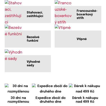
Francouzské-
Stahovací,
boxerkový
zeštíhlující
střih
Bezešvé
Vtipné
funkční
Výhodné
sady
30 dní na
Expedice zboží do
Dárek k nákupu
rozmyšlenou
druhého dne
nad 499 Kč