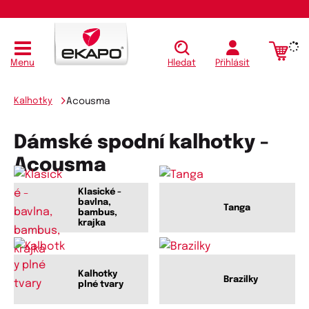
Menu
Hledat
Přihlásit
Kalhotky
Acousma
Dámské spodní kalhotky -
Acousma
Klasické -
bavlna,
Tanga
bambus,
krajka
Kalhotky
Brazilky
plné tvary