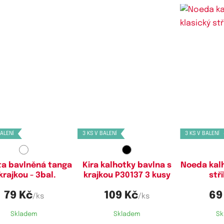
stupné velikosti:
Dostupné velikosti:
Dostupn
L,
XL,
XXL
XL
S,
BALENÍ
3 KS V BALENÍ
3 KS V BALENÍ
ta bavlněná tanga
Kira kalhotky bavlna s
Noeda kalh
krajkou - 3bal.
krajkou P30137 3 kusy
stři
79 Kč
109 Kč
69
/ks
/ks
Skladem
Skladem
Sk