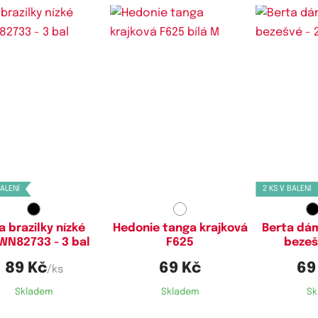
stupné velikosti:
Dostupné velikosti:
Dostupn
S,
M,
L
S,
M
BALENÍ
2 KS V BALENÍ
a brazilky nízké
Hedonie tanga krajková
Berta dá
N82733 - 3 bal
F625
bezeš
89 Kč
69 Kč
69
/ks
Skladem
Skladem
Sk