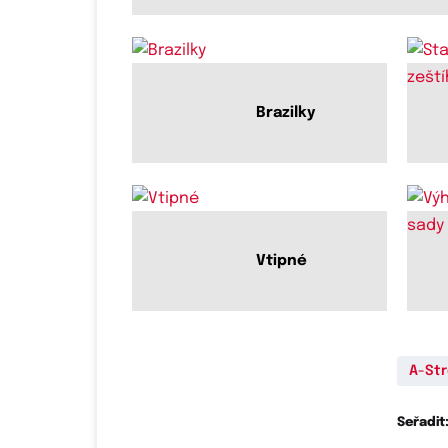
Brazilky
Vtipné
A-St
Seřadit