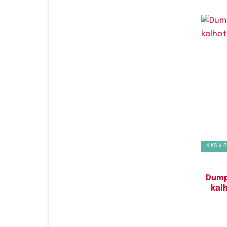
Do
4 KS V 
Dump
kal