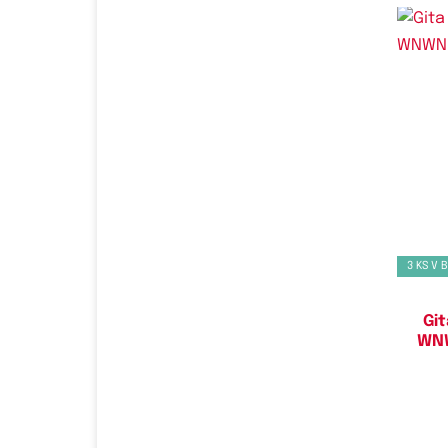
Do
3 KS V 
Git
WNW