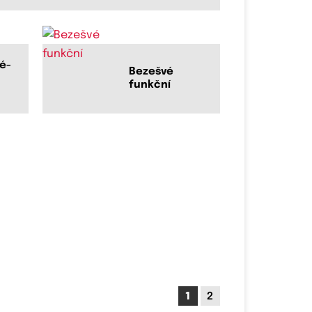
é-
Bezešvé
funkční
1
2