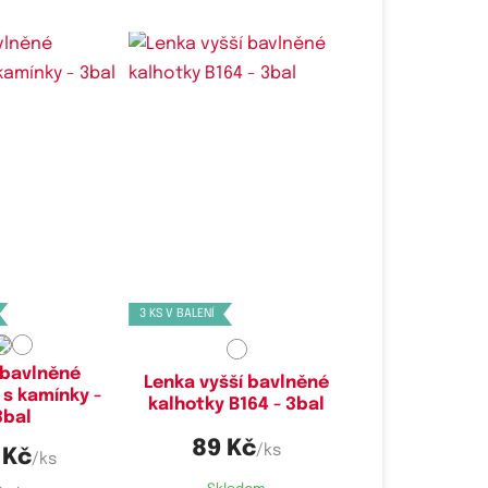
é velikosti:
Dostupné velikosti:
,
L,
XL
XL
3 KS V BALENÍ
 bavlněné
Lenka vyšší bavlněné
 s kamínky -
kalhotky B164 - 3bal
3bal
89 Kč
/ks
 Kč
/ks