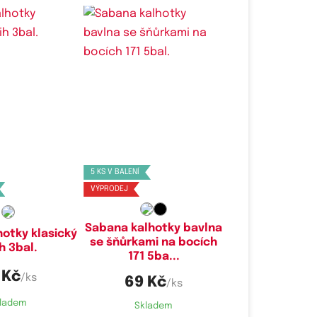
é velikosti:
Dostupné velikosti:
M,
L,
XL
L,
XL
5 KS V BALENÍ
VÝPRODEJ
Sabana kalhotky bavlna
otky klasický
se šňůrkami na bocích
h 3bal.
171 5ba...
 Kč
/ks
69 Kč
/ks
ladem
Skladem