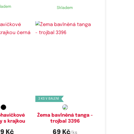
ladem
Skladem
é velikosti:
Dostupné velikosti:
L,
XL
M,
L,
XL
3 KS V BALENÍ
ohavičkové
Žema bavlněná tanga -
y s krajkou
trojbal 3396
9 Kč
69 Kč
/ks