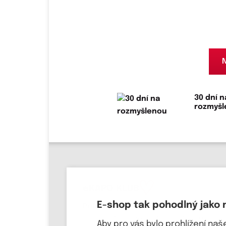
N
30 dní n
rozmyš
eKAPO KLUB
E-shop tak pohodlný jako 
Přihlaste svůj email
, ať víte o
novinkách a slevových akcích jako
Aby pro vás bylo prohlížení na