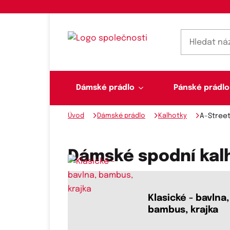
Dámské prádlo
Pánské prádlo
Úvod
Dámské prádlo
Kalhotky
A-Stree
Dámské prádlo
Pánské prádlo
Plavky
Ponožky, punčochy
Šály, šátky
Dámské spodní kalh
Novinky na skladě
Klasické - bavlna,
bambus, krajka
Dvoudílné plavky
Klasické šátky
Podprsenky
Ponožky
Boxerky