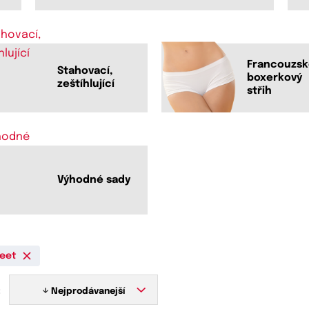
Francouzsk
Stahovací,
boxerkový
zeštíhlující
střih
Výhodné sady
reet
:
Nejprodávanejší