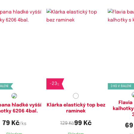
stupné velikosti:
Dostupné velikosti:
Dostupn
M,
L
XL
M
-
23
%
BALENÍ
3 KS V BALENÍ
Flavia
ana hladké vyšší
Klárka elastický top bez
kalhotky
hotky 6206 4bal.
ramínek
79 Kč
99 Kč
129 Kč
/ks
69