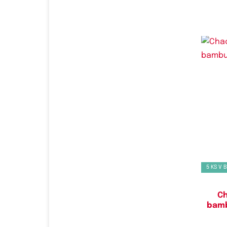
Do
5 KS V 
Ch
bamb