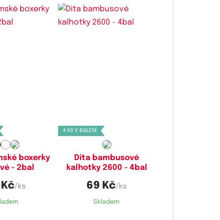
é velikosti:
Dostupné velikosti:
M
L,
XL,
XXL
4 KS V BALENÍ
mské boxerky
Dita bambusové
vé - 2bal
kalhotky 2600 - 4bal
 Kč
69 Kč
/ks
/ks
ladem
Skladem