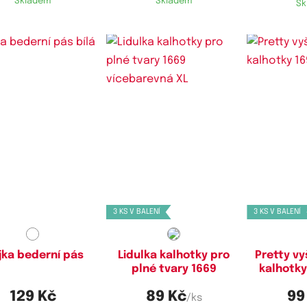
Skladem
Skladem
Sk
stupné velikosti:
Dostupné velikosti:
Dostupn
XL,
XXL
XL,
XXL
X
3 KS V BALENÍ
3 KS V BALENÍ
ka bederní pás
Lidulka kalhotky pro
Pretty vy
plné tvary 1669
kalhotky
129 Kč
89 Kč
99
/ks