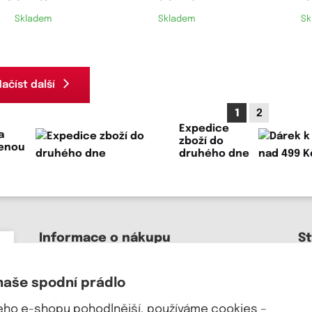
Skladem
Skladem
Sk
ačíst další
1
2
Expedice
a
zboží do
lenou
druhého dne
Informace o nákupu
S
Kontakt a pomoc
naše spodní prádlo
O nás
Kariéra
šeho e-shopu pohodlnější, používáme cookies –