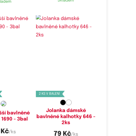
Skladem
ladem
é velikosti:
Dostupné velikosti:
L,
XXL
S,
M,
L
2 KS V BALENÍ
Jolanka dámské
šší bavlněné
bavlněné kalhotky 646 -
 1690 - 3bal
2ks
 Kč
/ks
79 Kč
/ks