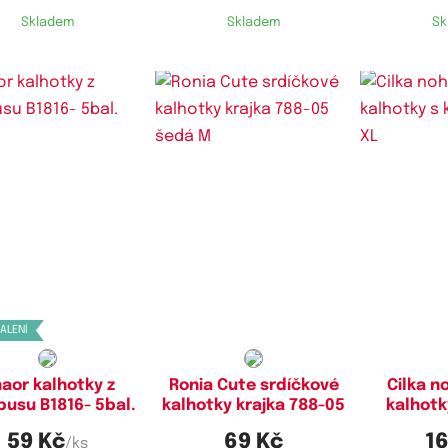
Skladem
Skladem
Sk
stupné velikosti:
Dostupné velikosti:
Dostupn
M,
L,
XL
M
BALENÍ
aor kalhotky z
Ronia Cute srdíčkové
Cilka n
usu B1816- 5bal.
kalhotky krajka 788-05
kalhotk
59 Kč
69 Kč
16
/ks