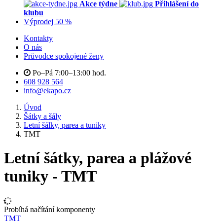
Akce týdne
Přihlášení do
klubu
Výprodej 50 %
Kontakty
O nás
Průvodce spokojené ženy
Po–Pá 7:00–13:00 hod.
608 928 564
info@ekapo.cz
Úvod
Šátky a šály
Letní šálky, parea a tuniky
TMT
Letní šátky, parea a plážové
tuniky - TMT
Probíhá načítání komponenty
TMT