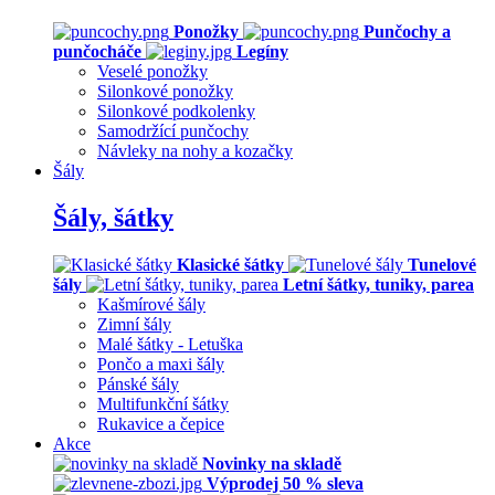
Ponožky
Punčochy a
punčocháče
Legíny
Veselé ponožky
Silonkové ponožky
Silonkové podkolenky
Samodržící punčochy
Návleky na nohy a kozačky
Šály
Šály, šátky
Klasické šátky
Tunelové
šály
Letní šátky, tuniky, parea
Kašmírové šály
Zimní šály
Malé šátky - Letuška
Pončo a maxi šály
Pánské šály
Multifunkční šátky
Rukavice a čepice
Akce
Novinky na skladě
Výprodej 50 % sleva