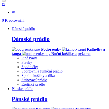
cz
sk
0
K porovnání
Dámské prádlo
Dámské prádlo
Podprsenky
Kalhotky a
tanga
Noční košilky a pyžama
Plné tvary
Plavky
Spodničky
Sportovní a funkční prádlo
Spodní košilky a tílka
Stahovací prádlo
Erotické prádlo
Pánské prádlo
Pánské prádlo