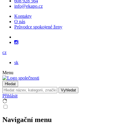
608 928 564
info@ekapo.cz
Kontakty
O nás
Průvodce spokojené ženy
cz
sk
Menu
Hledat
Vyhledat
Přihlásit
Navigační menu