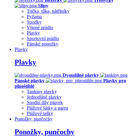
Boxerky
Trenýrky
Slipy
Trička, tílka, nátělníky
Pyžama
Spodky
Vtipné prádlo
Plavky
Sportovní prádlo
Pánské ponožky
Plavky
Plavky
Dvoudílné plavky
Pánské plavky
Plavky pro
plnoštíhlé
Tankiny plavky
Jednodílné plavky
Spodní díly plavek
Plážové šátky a parea
Plážové tašky
Ponožky, punčochy
Ponožky, punčochy