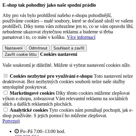
E-shop tak pohodlný jako naše spodní prádlo
Aby pro vás bylo prohlížení našeho e-shopu pohodlnější,
používáme cookies – malé soubory, které se dočasně uloží ve vašem
prohlížeči. Díky tomu vám zobrazíme jen to, co se vám opravdu líbí,
nebudeme ukazovat zbytečnou reklamu a budeme si třeba
pamatovat i to, co máte v košíku.
Více informací
Nastavení
Odmítnout
Souhlasit a zavřít
Cookies nastavení
Zavřít cookie lištu
Vaše soukromí je důležité. Můžete si vybrat nastavení cookies níže.
Cookies nezbytné pro využívání e-shopu
Toto nastavení nelze
deaktivovat. Bez nezbytných cookies souborů nelze naše služby
smysluplně poskytovat.
Marketingové cookies
Díky těmto cookies můžeme zlepšovat
výkon e-shopu, zobrazovat Vám relevantní reklamu na sociálních
sítích a dalších reklamních plochách.
Analytické cookies
Tyto cookies nám pomáhají pochopit, jak e-
shop používáte. S jejich pomocí ho můžeme zlepšovat.
Potvrzuji
Po–Pá 7:00–13:00 hod.