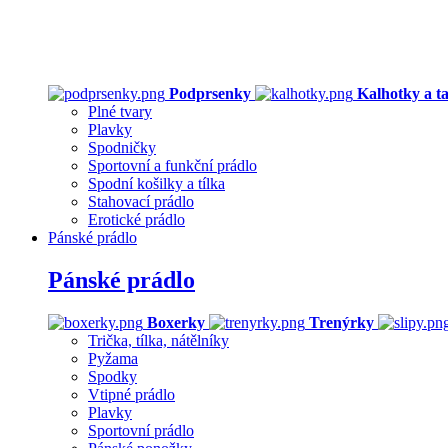
Podprsenky
Kalhotky a t
Plné tvary
Plavky
Spodničky
Sportovní a funkční prádlo
Spodní košilky a tílka
Stahovací prádlo
Erotické prádlo
Pánské prádlo
Pánské prádlo
Boxerky
Trenýrky
Trička, tílka, nátělníky
Pyžama
Spodky
Vtipné prádlo
Plavky
Sportovní prádlo