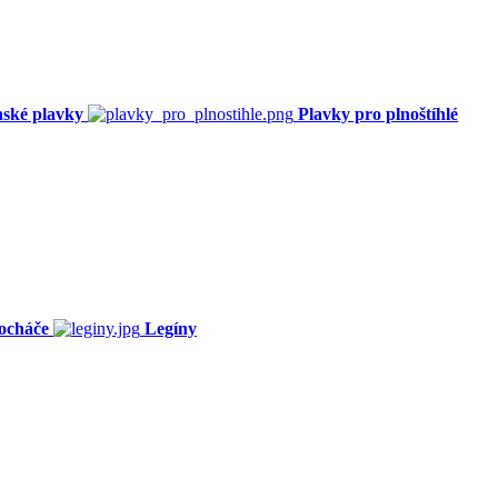
ské plavky
Plavky pro plnoštíhlé
ocháče
Legíny