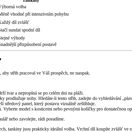
Tankiny
ýborná volba
Méně vhodné při intenzivním pohybu
aždý díl zvlášť
tačí sundat spodní díl
tejné výhody
nadnější přizpůsobení postavě
?
aby střih pracoval ve Váš prospěch, ne naopak.
ží tvar a nepropíná se po celém dni na pláži.
cky prodlužuje nohy. Hledáte-li tento střih, zadejte do vyhledávání „p
ší středový panel, který postavu vizuálně zeštíhluje.
vá. Vyberte model s kosticemi nebo pevnými košíčky pro dostatečnou op
mulář nebo zavolejte, rádi poradíme.
ch, tankiny jsou prakticky ideální volba. Vrchní díl koupíte zvlášť ve 