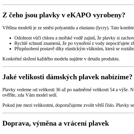
Z čeho jsou plavky v eKAPO vyrobeny?
Většina modelů je ze směsi polyamidu a elastanu (lycry). Tato kombin
Odolnost vůči chloru a mořské vodě zajistí, že plavky si zachov
Rychlé schnutí znamená, že po vynoření z vody nepociťujete z
Přizpůsobení postavě díky elastickým vláknům, která se roztáh
Konkrétní složení každého modelu najdete v detailu produktu.
Jaké velikosti dámských plavek nabízíme?
Plavky vedeme od velikosti 36 až po nadměrné velikosti 54 a výše. Na
ověříte, zda Vám model sedí.
Pokud jste mezi velikostmi, doporučujeme zvolit větší číslo. Plavky se
Doprava, výměna a vrácení plavek