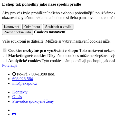
E-shop tak pohodlný jako naše spodní prádlo
Aby pro vás bylo prohlížení našeho e-shopu pohodlnější, používáme c
ukazovat zbytečnou reklamu a budeme si třeba pamatovat i to, co mát
Nastavení
Odmítnout
Souhlasit a zavřít
Cookies nastavení
Zavřít cookie lištu
Vaše soukromí je důležité. Můžete si vybrat nastavení cookies níže.
Cookies nezbytné pro využívání e-shopu
Toto nastavení nelze 
Marketingové cookies
Díky těmto cookies můžeme zlepšovat výko
Analytické cookies
Tyto cookies nám pomáhají pochopit, jak e-s
Potvrzuji
Po–Pá 7:00–13:00 hod.
608 928 564
info@ekapo.cz
Kontakty
O nás
Průvodce spokojené ženy