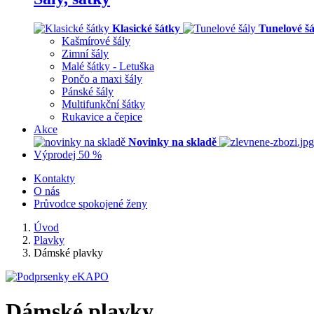
Klasické šátky
Tunelové šá
Kašmírové šály
Zimní šály
Malé šátky - Letuška
Pončo a maxi šály
Pánské šály
Multifunkční šátky
Rukavice a čepice
Akce
Novinky na skladě
Výprodej 50 %
Kontakty
O nás
Průvodce spokojené ženy
Úvod
Plavky
Dámské plavky
Dámské plavky