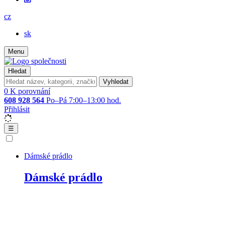
cz
sk
Menu
Hledat
Vyhledat
0
K porovnání
608 928 564
Po–Pá 7:00–13:00 hod.
Přihlásit
☰
Dámské prádlo
Dámské prádlo