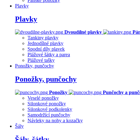
Pánské ponožky
Plavky
Plavky
Dvoudílné plavky
Pán
Tankiny plavky
Jednodílné plavky
Spodní díly plavek
Plážové šátky a parea
Plážové tašky
Ponožky, punčochy
Ponožky, punčochy
Ponožky
Punčochy a punč
Veselé ponožky
Silonkové ponožky
Silonkové podkolenky
Samodržící punčochy
Návleky na nohy a kozačky
Šály
Šály, šátky