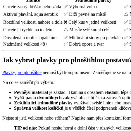
Situace
Jednodílné plavky
Chcete zakrýt bříško nebo záda
✅ Výborná volba
✅ V
⚠️ 
Aktivní plavání, aqua aerobik
✅ Drží pevně na místě
Rozdílné velikosti nahoře a dole
❌ Celý kus v jedné velikosti
✅ K
⚠️ Musíte svléknout celé
Chcete jít rychle na toaletu
✅ S
Dovolená u moře s opálením
✅ Minimální stopy po plavkách
✅ S
Nadměrné velikosti 48+
✅ Dobrá opora a tvar
✅ S
Jak vybrat plavky pro plnoštíhlou postavu
Plavky pro plnoštíhlé
nemusí být kompromisem. Zaměřujeme se na to, 
Na co se zaměřit při výběru:
Pevnější materiál
je základ. Tkanina s obsahem elastanu lépe dr
Vyšší pas u dvoudílných
zakrývá oblast bříška a zároveň opti
Zeštíhlující jednodílné plavky
využívají svislé linie nebo tmav
Správná velikost košíčků
je u větších čísel podprsenek klíčo
Nejste si jistá velikostí nebo střihem? Napište nám přes kontaktní for
TIP od nás:
Pokud nosíte horní a dolní část v různých velikoste