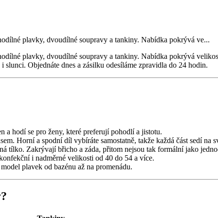
odílné plavky, dvoudílné soupravy a tankiny. Nabídka pokrývá ve
...
dílné plavky, dvoudílné soupravy a tankiny. Nabídka pokrývá velikost
 slunci. Objednáte dnes a zásilku odesíláme zpravidla do 24 hodin.
en a hodí se pro ženy, které preferují pohodlí a jistotu.
asem. Horní a spodní díl vybíráte samostatně, takže každá část sedí na s
á tílko. Zakrývají břicho a záda, přitom nejsou tak formální jako jedno
 konfekční i nadměrné velikosti od 40 do 54 a více.
li model plavek od bazénu až na promenádu.
y?