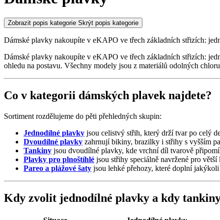
Zobrazit popis kategorie
Skrýt popis kategorie
Dámské plavky nakoupíte v eKAPO ve třech základních střizích: jedn
Dámské plavky nakoupíte v eKAPO ve třech základních střizích: jedno
ohledu na postavu. Všechny modely jsou z materiálů odolných chloru i
Co v kategorii dámských plavek najdete?
Sortiment rozdělujeme do pěti přehledných skupin:
Jednodílné plavky
jsou celistvý střih, který drží tvar po celý d
Dvoudílné plavky
zahrnují bikiny, brazilky i střihy s vyšším p
Tankiny
jsou dvoudílné plavky, kde vrchní díl tvarově připomín
Plavky pro plnoštíhlé
jsou střihy speciálně navržené pro větší
Pareo a plážové šaty
jsou lehké přehozy, které doplní jakýko
Kdy zvolit jednodílné plavky a kdy tankin