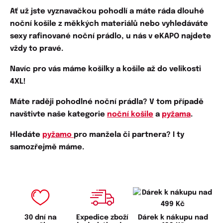
Ať už jste vyznavačkou
pohodl
í
a máte ráda dlouhé
noční košile z měkkých materiálů nebo vyhledáváte
sexy rafinované
noční prádlo, u nás v eKAPO najdete
vždy to pravé.
Navíc pro vás máme košilky a košile až do velikosti
4XL!
Máte raději pohodlné noční prádla? V tom případě
navštivte naše kategorie
noční košile
a
pyžama
.
Hledáte
pyžamo
pro manžela či partnera? I ty
samozřejmě máme.
30 dní na
Expedice zboží
Dárek k nákupu nad