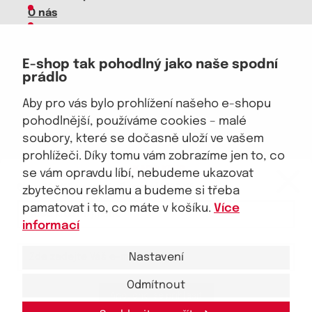
O nás
Kariéra
Doprava, platba
E-shop tak pohodlný jako naše spodní
Velkoobchod
prádlo
Vrácení zboží, reklamace
Obchodní podmínky
Aby pro vás bylo prohlížení našeho e-shopu
Průvodce spokojené ženy
pohodlnější, používáme cookies – malé
soubory, které se dočasně uloží ve vašem
Staňte se naším fanouškem
prohlížeči. Díky tomu vám zobrazíme jen to, co
eKAPO KLUB
se vám opravdu líbí, nebudeme ukazovat
Sleva 100 Kč na první nákup
nad 1000 Kč
zbytečnou reklamu a budeme si třeba
pamatovat i to, co máte v košíku.
Více
Jsme důvěryhodný obchod
informací
Nastavení
Odmítnout
Ano, chci se přihlásit
© 2026, eKAPO
Úvodní strana
Obchodní podmínky
GDPR
Mapa stránek
Kontakt a pomoc