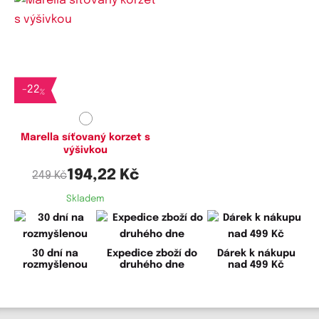
Dostupné velikosti:
S
-
22
%
Marella síťovaný korzet s
výšivkou
194,22 Kč
249 Kč
Skladem
30 dní na
Expedice zboží do
Dárek k nákupu
rozmyšlenou
druhého dne
nad 499 Kč