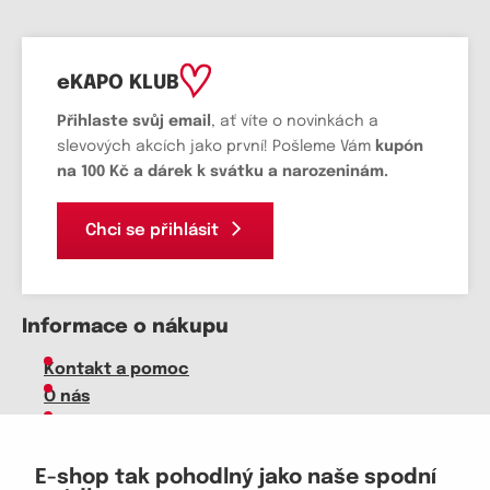
eKAPO KLUB
Přihlaste svůj email
, ať víte o novinkách a
slevových akcích jako první! Pošleme Vám
kupón
na 100 Kč a dárek k svátku a narozeninám.
Chci se přihlásit
Informace o nákupu
Kontakt a pomoc
O nás
Kariéra
Doprava, platba
E-shop tak pohodlný jako naše spodní
Velkoobchod