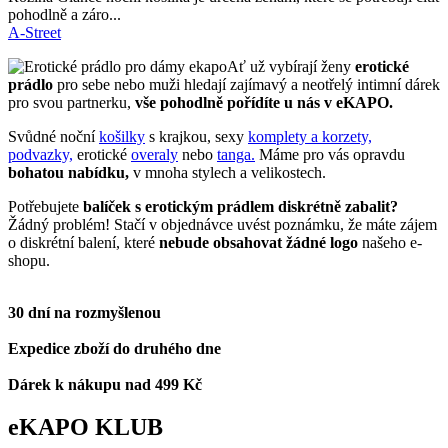
pohodlně a záro...
A-Street
Ať už vybírají ženy
erotické
prádlo
pro sebe nebo muži hledají zajímavý a neotřelý intimní dárek
pro svou partnerku,
vše pohodlně pořídíte u nás v eKAPO.
Svůdné noční
košilky
s krajkou, sexy
komplety a korzety,
podvazky,
erotické
overaly
nebo
tanga.
Máme pro vás opravdu
bohatou nabídku,
v mnoha stylech a velikostech.
Potřebujete
balíček s erotickým prádlem diskrétně zabalit?
Žádný problém! Stačí v objednávce uvést poznámku, že máte zájem
o diskrétní balení, které
nebude obsahovat žádné logo
našeho e-
shopu.
30 dní na rozmyšlenou
Expedice zboží do druhého dne
Dárek k nákupu nad 499 Kč
eKAPO KLUB