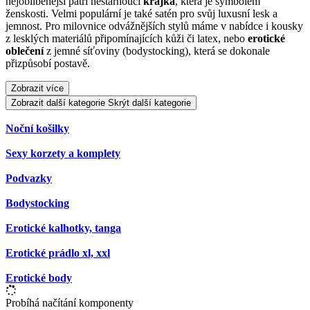
nejoblíbenější patří nestárnoucí
krajka
, která je symbolem
ženskosti. Velmi populární je také satén pro svůj luxusní lesk a
jemnost. Pro milovnice odvážnějších stylů máme v nabídce i kousky
z lesklých materiálů připomínajících kůži či latex, nebo
erotické
oblečení
z jemné síťoviny (bodystocking), která se dokonale
přizpůsobí postavě.
Zobrazit více
Zobrazit další kategorie
Skrýt další kategorie
Noční košilky
Sexy korzety a komplety
Podvazky
Bodystocking
Erotické kalhotky, tanga
Erotické prádlo xl, xxl
Erotické body
Probíhá načítání komponenty