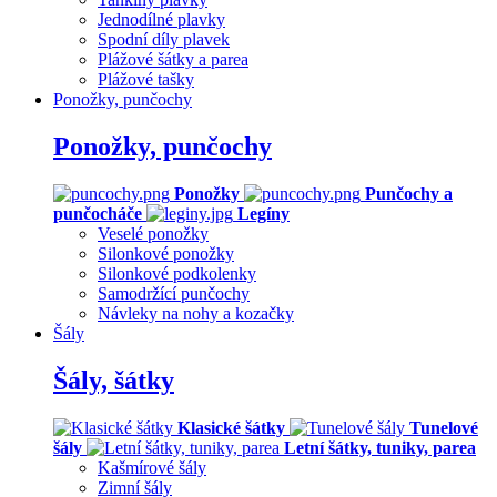
Jednodílné plavky
Spodní díly plavek
Plážové šátky a parea
Plážové tašky
Ponožky, punčochy
Ponožky, punčochy
Ponožky
Punčochy a
punčocháče
Legíny
Veselé ponožky
Silonkové ponožky
Silonkové podkolenky
Samodržící punčochy
Návleky na nohy a kozačky
Šály
Šály, šátky
Klasické šátky
Tunelové
šály
Letní šátky, tuniky, parea
Kašmírové šály
Zimní šály