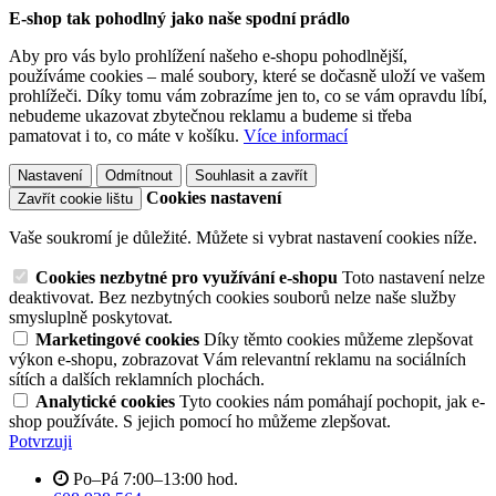
E-shop tak pohodlný jako naše spodní prádlo
Aby pro vás bylo prohlížení našeho e-shopu pohodlnější,
používáme cookies – malé soubory, které se dočasně uloží ve vašem
prohlížeči. Díky tomu vám zobrazíme jen to, co se vám opravdu líbí,
nebudeme ukazovat zbytečnou reklamu a budeme si třeba
pamatovat i to, co máte v košíku.
Více informací
Nastavení
Odmítnout
Souhlasit a zavřít
Cookies nastavení
Zavřít cookie lištu
Vaše soukromí je důležité. Můžete si vybrat nastavení cookies níže.
Cookies nezbytné pro využívání e-shopu
Toto nastavení nelze
deaktivovat. Bez nezbytných cookies souborů nelze naše služby
smysluplně poskytovat.
Marketingové cookies
Díky těmto cookies můžeme zlepšovat
výkon e-shopu, zobrazovat Vám relevantní reklamu na sociálních
sítích a dalších reklamních plochách.
Analytické cookies
Tyto cookies nám pomáhají pochopit, jak e-
shop používáte. S jejich pomocí ho můžeme zlepšovat.
Potvrzuji
Po–Pá 7:00–13:00 hod.