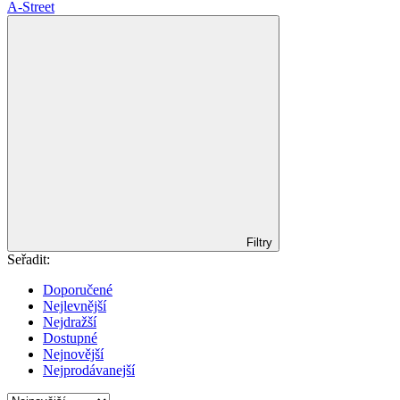
A-Street
Filtry
Seřadit:
Doporučené
Nejlevnější
Nejdražší
Dostupné
Nejnovější
Nejprodávanejší