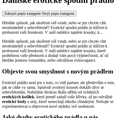
Dámské erotické spodní prádlo
Zobrazit popis kategorie
Skrýt popis kategorie
Hledáte způsob, jak okořenit váš vztah, nebo se jen chcete cítit
neodolatelně a sebevědomě? Erotické spodní prádlo je klíčem k
probuzení vaší ženskosti. V naší nabídce najdete kousky, k
...
Hledáte způsob, jak okořenit váš vztah, nebo se jen chcete cítit
neodolatelně a sebevědomě? Erotické spodní prádlo je klíčem k
probuzení vaší ženskosti. V naší nabídce najdete kousky, které
podtrhnou vaše přednosti a dodají vám pocit výjimečnosti, ať už
hledáte jemnou romantiku, nebo odvážnou extravaganci.
Objevte svou smyslnost s novým prádlem
Erotické prádlo není jen o tom, co vidí partner, ale především o tom,
jak se cítíte vy sama. Správně zvolený kousek dokáže divy se
sebevědomím. Nabízíme širokou škálu střihů od svůdných
erotických košilek
, které jemně zahalí vaše křivky, až po odvážné
erotické body
a sety, které nenechají nikoho chladným. Nebojte se
experimentovat a objevovat nové stránky své osobnosti.
Jaké druhy erotického prádla u nás