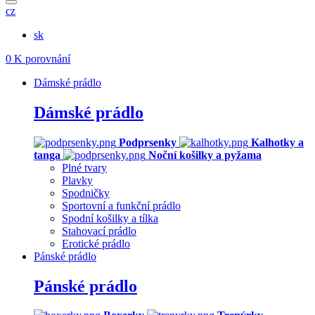
cz
sk
0
K porovnání
Dámské prádlo
Dámské prádlo
Podprsenky
Kalhotky a
tanga
Noční košilky a pyžama
Plné tvary
Plavky
Spodničky
Sportovní a funkční prádlo
Spodní košilky a tílka
Stahovací prádlo
Erotické prádlo
Pánské prádlo
Pánské prádlo