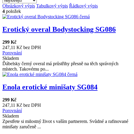
Obrázkový výpis
Tabulkový výpis
Řádkový výpis
4
položek
Erotický overal Bodystocking SG086
299 Kč
247,11 Kč bez DPH
Porovnání
Skladem
Ďábelsky černý overal má průstřihy přesně na těch správných
místech. Takovému po...
Enola erotické minišaty SG084
299 Kč
247,11 Kč bez DPH
Porovnání
Skladem
Zpestřete si milostný život s vaším partnerem. Svůdné a rafinované
minišaty zaručeně ...