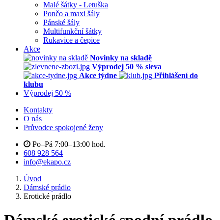
Malé šátky - Letuška
Pončo a maxi šály
Pánské šály
Multifunkční šátky
Rukavice a čepice
Akce
Novinky na skladě
Výprodej 50 % sleva
Akce týdne
Přihlášení do
klubu
Výprodej 50 %
Kontakty
O nás
Průvodce spokojené ženy
Po–Pá 7:00–13:00 hod.
608 928 564
info@ekapo.cz
Úvod
Dámské prádlo
Erotické prádlo