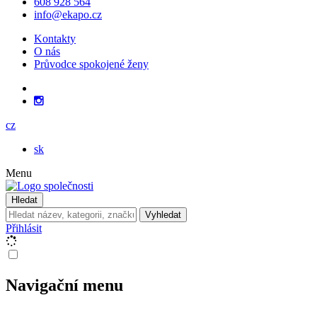
608 928 564
info@ekapo.cz
Kontakty
O nás
Průvodce spokojené ženy
cz
sk
Menu
Hledat
Vyhledat
Přihlásit
Navigační menu