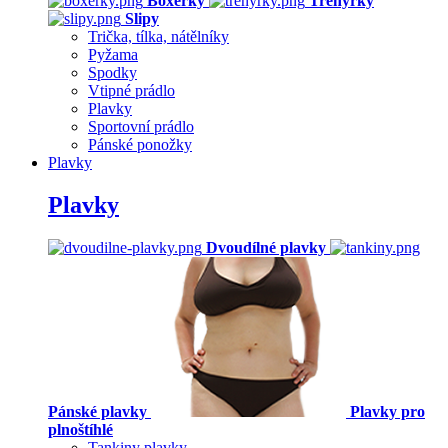
Boxerky
Trenýrky
Slipy
Trička, tílka, nátělníky
Pyžama
Spodky
Vtipné prádlo
Plavky
Sportovní prádlo
Pánské ponožky
Plavky
Plavky
Dvoudílné plavky
Pánské plavky
Plavky pro
plnoštíhlé
Tankiny plavky