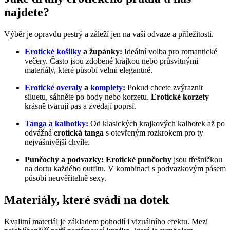
najdete?
Výběr je opravdu pestrý a záleží jen na vaší odvaze a příležitosti.
Erotické košilky
a župánky:
Ideální volba pro romantické
večery. Často jsou zdobené krajkou nebo průsvitnými
materiály, které působí velmi elegantně.
Erotické overaly
a
komplety
:
Pokud chcete zvýraznit
siluetu, sáhněte po body nebo korzetu.
Erotické korzety
krásně tvarují pas a zvedají poprsí.
Tanga
a kalhotky:
Od klasických krajkových kalhotek až po
odvážná
erotická tanga
s otevřeným rozkrokem pro ty
nejvášnivější chvíle.
Punčochy a podvazky:
Erotické punčochy
jsou třešničkou
na dortu každého outfitu. V kombinaci s podvazkovým pásem
působí neuvěřitelně sexy.
Materiály, které svádí na dotek
Kvalitní materiál je základem pohodlí i vizuálního efektu. Mezi