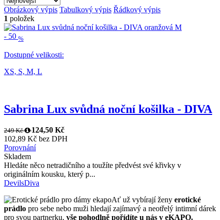
Obrázkový výpis
Tabulkový výpis
Řádkový výpis
1
položek
-
50
%
Dostupné velikosti:
XS,
S,
M,
L
Sabrina Lux svůdná noční košilka - DIVA
124,50 Kč
249 Kč
102,89 Kč bez DPH
Porovnání
Skladem
Hledáte něco netradičního a toužíte předvést své křivky v
originálním kousku, který p...
DevilsDiva
Ať už vybírají ženy
erotické
prádlo
pro sebe nebo muži hledají zajímavý a neotřelý intimní dárek
pro svou partnerku,
vše pohodlně pořídíte u nás v eKAPO.