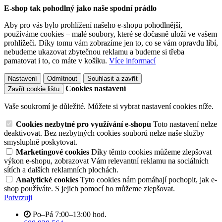
E-shop tak pohodlný jako naše spodní prádlo
Aby pro vás bylo prohlížení našeho e-shopu pohodlnější,
používáme cookies – malé soubory, které se dočasně uloží ve vašem
prohlížeči. Díky tomu vám zobrazíme jen to, co se vám opravdu líbí,
nebudeme ukazovat zbytečnou reklamu a budeme si třeba
pamatovat i to, co máte v košíku.
Více informací
Nastavení
Odmítnout
Souhlasit a zavřít
Cookies nastavení
Zavřít cookie lištu
Vaše soukromí je důležité. Můžete si vybrat nastavení cookies níže.
Cookies nezbytné pro využívání e-shopu
Toto nastavení nelze
deaktivovat. Bez nezbytných cookies souborů nelze naše služby
smysluplně poskytovat.
Marketingové cookies
Díky těmto cookies můžeme zlepšovat
výkon e-shopu, zobrazovat Vám relevantní reklamu na sociálních
sítích a dalších reklamních plochách.
Analytické cookies
Tyto cookies nám pomáhají pochopit, jak e-
shop používáte. S jejich pomocí ho můžeme zlepšovat.
Potvrzuji
Po–Pá 7:00–13:00 hod.