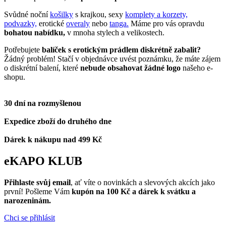
Svůdné noční
košilky
s krajkou, sexy
komplety a korzety,
podvazky,
erotické
overaly
nebo
tanga.
Máme pro vás opravdu
bohatou nabídku,
v mnoha stylech a velikostech.
Potřebujete
balíček s erotickým prádlem diskrétně zabalit?
Žádný problém! Stačí v objednávce uvést poznámku, že máte zájem
o diskrétní balení, které
nebude obsahovat žádné logo
našeho e-
shopu.
30 dní na rozmyšlenou
Expedice zboží do druhého dne
Dárek k nákupu nad 499 Kč
eKAPO KLUB
Přihlaste svůj email
, ať víte o novinkách a slevových akcích jako
první! Pošleme Vám
kupón na 100 Kč a dárek k svátku a
narozeninám.
Chci se přihlásit