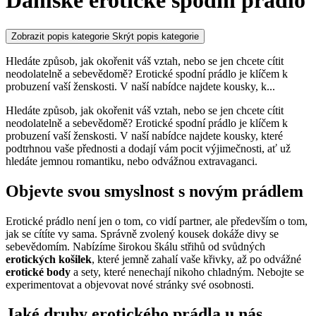
Dámské erotické spodní prádlo
Zobrazit popis kategorie
Skrýt popis kategorie
Hledáte způsob, jak okořenit váš vztah, nebo se jen chcete cítit
neodolatelně a sebevědomě? Erotické spodní prádlo je klíčem k
probuzení vaší ženskosti. V naší nabídce najdete kousky, k
...
Hledáte způsob, jak okořenit váš vztah, nebo se jen chcete cítit
neodolatelně a sebevědomě? Erotické spodní prádlo je klíčem k
probuzení vaší ženskosti. V naší nabídce najdete kousky, které
podtrhnou vaše přednosti a dodají vám pocit výjimečnosti, ať už
hledáte jemnou romantiku, nebo odvážnou extravaganci.
Objevte svou smyslnost s novým prádlem
Erotické prádlo není jen o tom, co vidí partner, ale především o tom,
jak se cítíte vy sama. Správně zvolený kousek dokáže divy se
sebevědomím. Nabízíme širokou škálu střihů od svůdných
erotických košilek
, které jemně zahalí vaše křivky, až po odvážné
erotické body
a sety, které nenechají nikoho chladným. Nebojte se
experimentovat a objevovat nové stránky své osobnosti.
Jaké druhy erotického prádla u nás