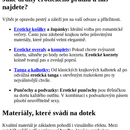
najdete?
Výběr je opravdu pestrý a záleží jen na vaší odvaze a příležitosti.
Erotické košilky
a župánky:
Ideální volba pro romantické
večery. Často jsou zdobené krajkou nebo průsvitnými
materiály, které působí velmi elegantně.
Erotické overaly
a
komplety
:
Pokud chcete zvýraznit
siluetu, sáhněte po body nebo korzetu.
Erotické korzety
krásně tvarují pas a zvedají poprsí.
Tanga
a kalhotky:
Od klasických krajkových kalhotek až po
odvážná
erotická tanga
s otevřeným rozkrokem pro ty
nejvášnivější chvíle.
Punčochy a podvazky:
Erotické punčochy
jsou třešničkou
na dortu každého outfitu. V kombinaci s podvazkovým pásem
působí neuvěřitelně sexy.
Materiály, které svádí na dotek
Kvalitní materiál je základem pohodlí i vizuálního efektu. Mezi