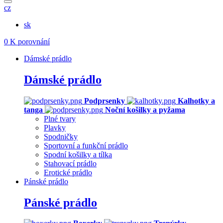
cz
sk
0
K porovnání
Dámské prádlo
Dámské prádlo
Podprsenky
Kalhotky a
tanga
Noční košilky a pyžama
Plné tvary
Plavky
Spodničky
Sportovní a funkční prádlo
Spodní košilky a tílka
Stahovací prádlo
Erotické prádlo
Pánské prádlo
Pánské prádlo