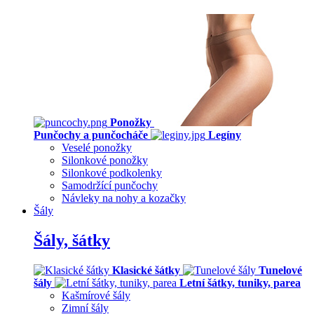
Ponožky
Punčochy a punčocháče
Legíny
Veselé ponožky
Silonkové ponožky
Silonkové podkolenky
Samodržící punčochy
Návleky na nohy a kozačky
Šály
Šály, šátky
Klasické šátky
Tunelové
šály
Letní šátky, tuniky, parea
Kašmírové šály
Zimní šály