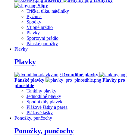
Boxerky
Trenýrky
Slipy
Trička, tílka, nátělníky
Pyžama
Spodky
Vtipné prádlo
Plavky
Sportovní prádlo
Pánské ponožky
Plavky
Plavky
Dvoudílné plavky
Pánské plavky
Plavky pro
plnoštíhlé
Tankiny plavky
Jednodílné plavky
Spodní díly plavek
Plážové šátky a parea
Plážové tašky
Ponožky, punčochy
Ponožky, punčochy