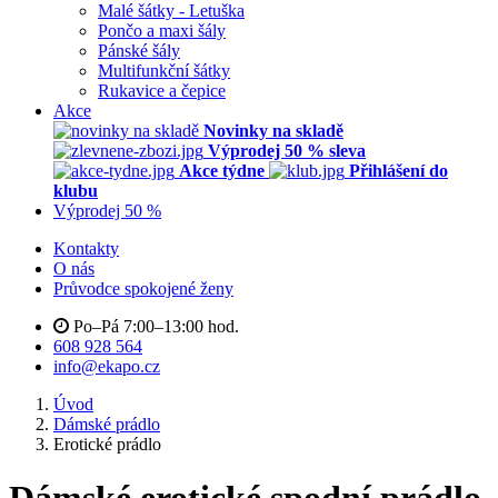
Malé šátky - Letuška
Pončo a maxi šály
Pánské šály
Multifunkční šátky
Rukavice a čepice
Akce
Novinky na skladě
Výprodej 50 % sleva
Akce týdne
Přihlášení do
klubu
Výprodej 50 %
Kontakty
O nás
Průvodce spokojené ženy
Po–Pá 7:00–13:00 hod.
608 928 564
info@ekapo.cz
Úvod
Dámské prádlo
Erotické prádlo