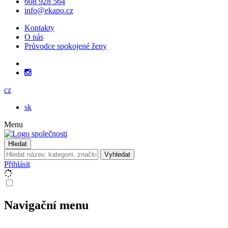
608 928 564
info@ekapo.cz
Kontakty
O nás
Průvodce spokojené ženy
cz
sk
Menu
Hledat
Vyhledat
Přihlásit
Navigační menu