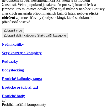
nejoblíbenější patří nestárnoucí
krajka
, která je symbolem
ženskosti. Velmi populární je také satén pro svůj luxusní lesk a
jemnost. Pro milovnice odvážnějších stylů máme v nabídce i kousky
z lesklých materiálů připomínajících kůži či latex, nebo
erotické
oblečení
z jemné síťoviny (bodystocking), která se dokonale
přizpůsobí postavě.
Zobrazit více
Zobrazit další kategorie
Skrýt další kategorie
Noční košilky
Sexy korzety a komplety
Podvazky
Bodystocking
Erotické kalhotky, tanga
Erotické prádlo xl, xxl
Erotické body
Probíhá načítání komponenty