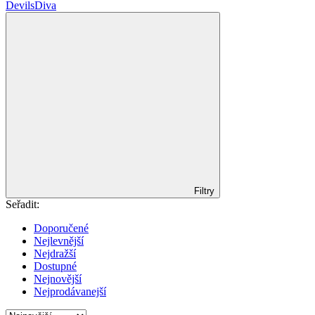
DevilsDiva
Filtry
Seřadit:
Doporučené
Nejlevnější
Nejdražší
Dostupné
Nejnovější
Nejprodávanejší