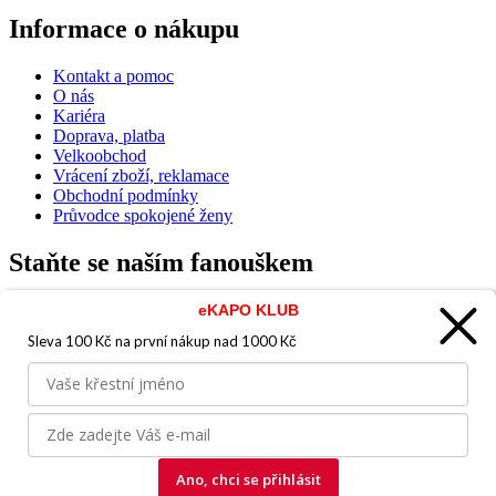
Informace o nákupu
Kontakt a pomoc
O nás
Kariéra
Doprava, platba
Velkoobchod
Vrácení zboží, reklamace
Obchodní podmínky
Průvodce spokojené ženy
Staňte se naším fanouškem
eKAPO KLUB
Sleva 100 Kč na první nákup
nad 1000 Kč
Jsme důvěryhodný obchod
Ano, chci se přihlásit
© 2026, eKAPO