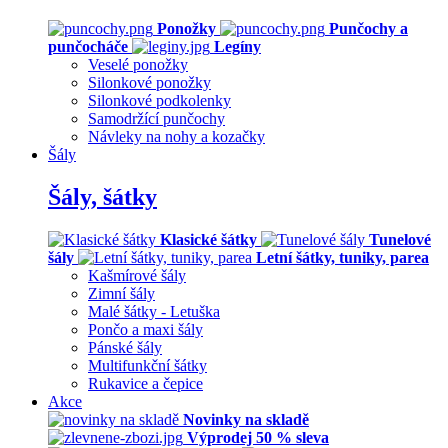
Ponožky
Punčochy a
punčocháče
Legíny
Veselé ponožky
Silonkové ponožky
Silonkové podkolenky
Samodržící punčochy
Návleky na nohy a kozačky
Šály
Šály, šátky
Klasické šátky
Tunelové
šály
Letní šátky, tuniky, parea
Kašmírové šály
Zimní šály
Malé šátky - Letuška
Pončo a maxi šály
Pánské šály
Multifunkční šátky
Rukavice a čepice
Akce
Novinky na skladě
Výprodej 50 % sleva