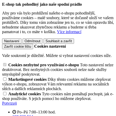
E-shop tak pohodlný jako naše spodní prádlo
Aby pro vás bylo prohlížení našeho e-shopu pohodlnější,
používáme cookies – malé soubory, které se dočasně uloží ve vašem
prohlížeči. Díky tomu vám zobrazíme jen to, co se vám opravdu líbí,
nebudeme ukazovat zbytečnou reklamu a budeme si třeba
pamatovat i to, co máte v košíku.
Více informací
Nastavení
Odmítnout
Souhlasit a zavřít
Cookies nastavení
Zavřít cookie lištu
Vaše soukromí je důležité. Můžete si vybrat nastavení cookies níže.
Cookies nezbytné pro využívání e-shopu
Toto nastavení nelze
deaktivovat. Bez nezbytných cookies souborů nelze naše služby
smysluplně poskytovat.
Marketingové cookies
Díky těmto cookies můžeme zlepšovat
výkon e-shopu, zobrazovat Vám relevantní reklamu na sociálních
sítích a dalších reklamních plochách.
Analytické cookies
Tyto cookies nám pomáhají pochopit, jak e-
shop používáte. S jejich pomocí ho můžeme zlepšovat.
Potvrzuji
Po–Pá 7:00–13:00 hod.