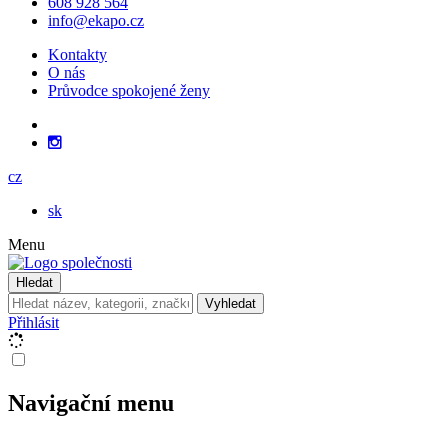
608 928 564
info@ekapo.cz
Kontakty
O nás
Průvodce spokojené ženy
cz
sk
Menu
Hledat
Vyhledat
Přihlásit
Navigační menu