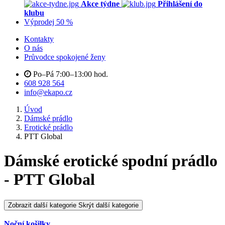
Akce týdne
Přihlášení do
klubu
Výprodej 50 %
Kontakty
O nás
Průvodce spokojené ženy
Po–Pá 7:00–13:00 hod.
608 928 564
info@ekapo.cz
Úvod
Dámské prádlo
Erotické prádlo
PTT Global
Dámské erotické spodní prádlo
- PTT Global
Zobrazit další kategorie
Skrýt další kategorie
Noční košilky