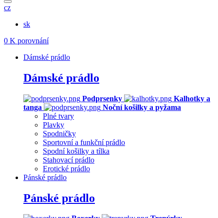
cz
sk
0
K porovnání
Dámské prádlo
Dámské prádlo
Podprsenky
Kalhotky a
tanga
Noční košilky a pyžama
Plné tvary
Plavky
Spodničky
Sportovní a funkční prádlo
Spodní košilky a tílka
Stahovací prádlo
Erotické prádlo
Pánské prádlo
Pánské prádlo