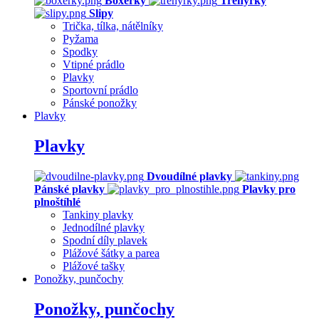
Boxerky
Trenýrky
Slipy
Trička, tílka, nátělníky
Pyžama
Spodky
Vtipné prádlo
Plavky
Sportovní prádlo
Pánské ponožky
Plavky
Plavky
Dvoudílné plavky
Pánské plavky
Plavky pro
plnoštíhlé
Tankiny plavky
Jednodílné plavky
Spodní díly plavek
Plážové šátky a parea
Plážové tašky
Ponožky, punčochy
Ponožky, punčochy