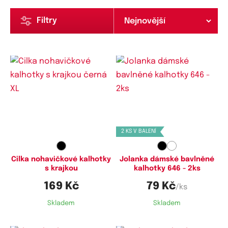
Filtry
Dostupné velikosti:
Dostupné velikosti:
L,
XL
S,
M,
L
2 KS V BALENÍ
Cilka nohavičkové kalhotky
Jolanka dámské bavlněné
s krajkou
kalhotky 646 - 2ks
169 Kč
79 Kč
/ks
Skladem
Skladem