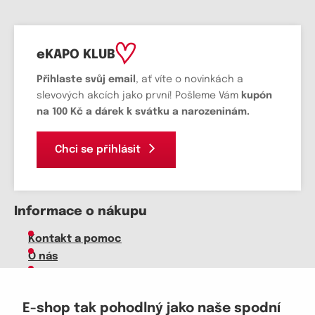
eKAPO KLUB
Přihlaste svůj email
, ať víte o novinkách a
slevových akcích jako první! Pošleme Vám
kupón
na 100 Kč a dárek k svátku a narozeninám.
Chci se přihlásit
Informace o nákupu
Kontakt a pomoc
O nás
Kariéra
Doprava, platba
E-shop tak pohodlný jako naše spodní
Velkoobchod