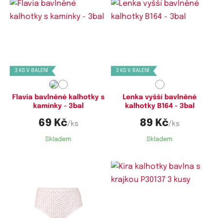
Dostupné velikosti:
Dostupné velikosti:
M,
L,
XL
XL
3 KS V BALENÍ
3 KS V BALENÍ
Flavia bavlněné kalhotky s
Lenka vyšší bavlněné
kamínky - 3bal
kalhotky B164 - 3bal
69 Kč
89 Kč
/ks
/ks
Skladem
Skladem
Dostupné velikosti:
Dostupné velikosti:
XL,
XXL
XL