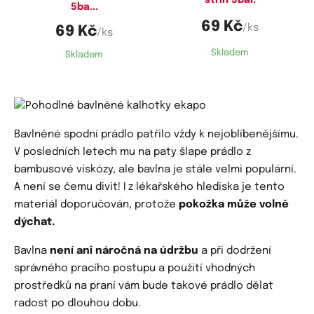
5ba...
69 Kč
/ks
69 Kč
/ks
Skladem
Skladem
Bavlněné spodní prádlo patřilo vždy k nejoblíbenějšímu.
V posledních letech mu na paty šlape prádlo z
bambusové viskózy, ale bavlna je stále velmi populární.
A není se čemu divit! I z lékařského hlediska je tento
materiál doporučován, protože
pokožka může volně
dýchat.
Bavlna
není ani náročná na údržbu
a při dodržení
správného pracího postupu a použití vhodných
prostředků na praní vám bude takové prádlo dělat
radost po dlouhou dobu.