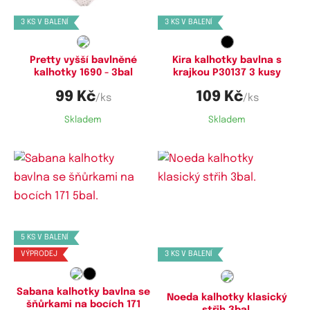
3 KS V BALENÍ
3 KS V BALENÍ
Pretty vyšší bavlněné
Kira kalhotky bavlna s
kalhotky 1690 - 3bal
krajkou P30137 3 kusy
99 Kč
109 Kč
/ks
/ks
Skladem
Skladem
Dostupné velikosti:
Dostupné velikosti:
L,
XL
S,
M,
L,
XL
5 KS V BALENÍ
VÝPRODEJ
3 KS V BALENÍ
Sabana kalhotky bavlna se
Noeda kalhotky klasický
šňůrkami na bocích 171
střih 3bal.