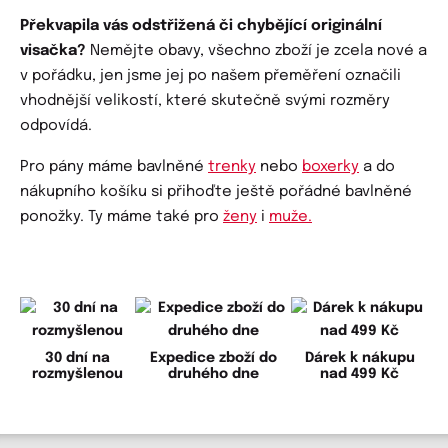
Překvapila vás odstřižená či chybějící originální
visačka?
Nemějte obavy, všechno zboží je zcela nové a
v pořádku, jen jsme jej po našem přeměření označili
vhodnější velikostí, které skutečně svými rozměry
odpovídá.
Pro pány máme bavlněné
trenky
nebo
boxerky
a do
nákupního košíku si přihoďte ještě pořádné bavlněné
ponožky. Ty máme také pro
ženy
i
muže.
30 dní na
Expedice zboží do
Dárek k nákupu
rozmyšlenou
druhého dne
nad 499 Kč