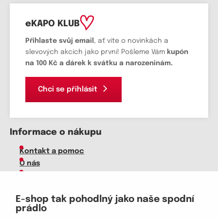
eKAPO KLUB
Přihlaste svůj email
, ať víte o novinkách a
slevových akcích jako první! Pošleme Vám
kupón
na 100 Kč a dárek k svátku a narozeninám.
Chci se přihlásit
Informace o nákupu
Kontakt a pomoc
O nás
Kariéra
Doprava, platba
E-shop tak pohodlný jako naše spodní
Velkoobchod
prádlo
Vrácení zboží, reklamace