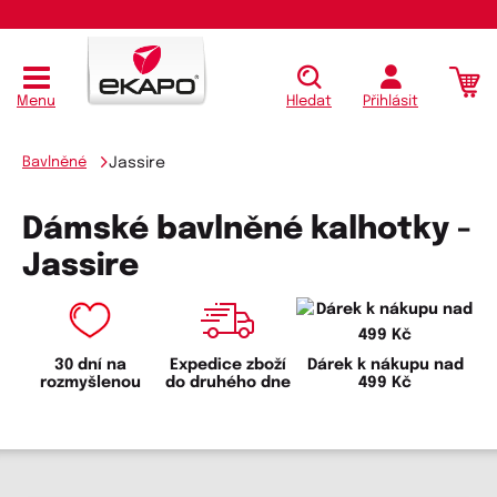
Menu
Hledat
Přihlásit
Bavlněné
Jassire
Dámské bavlněné kalhotky -
Jassire
30 dní na
Expedice zboží
Dárek k nákupu nad
rozmyšlenou
do druhého dne
499 Kč