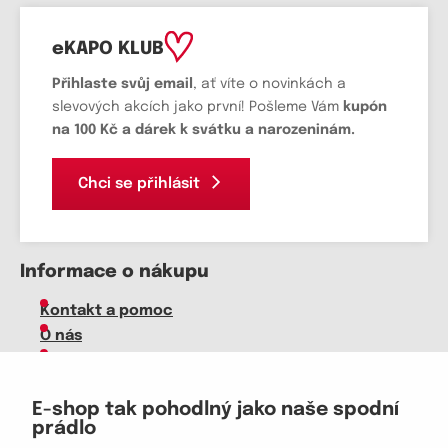
eKAPO KLUB
Přihlaste svůj email
, ať víte o novinkách a
slevových akcích jako první! Pošleme Vám
kupón
na 100 Kč a dárek k svátku a narozeninám.
Chci se přihlásit
Informace o nákupu
Kontakt a pomoc
O nás
Kariéra
Doprava, platba
E-shop tak pohodlný jako naše spodní
Velkoobchod
prádlo
Vrácení zboží, reklamace