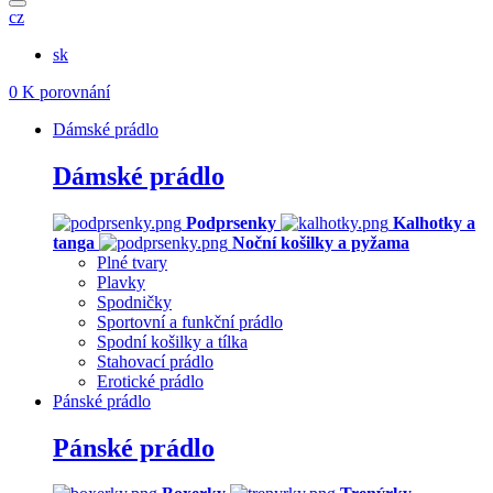
cz
sk
0
K porovnání
Dámské prádlo
Dámské prádlo
Podprsenky
Kalhotky a
tanga
Noční košilky a pyžama
Plné tvary
Plavky
Spodničky
Sportovní a funkční prádlo
Spodní košilky a tílka
Stahovací prádlo
Erotické prádlo
Pánské prádlo
Pánské prádlo