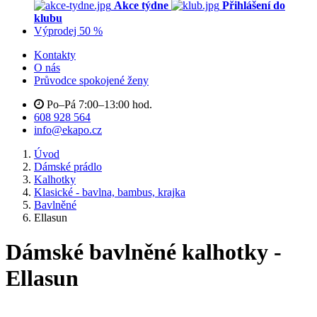
Akce týdne
Přihlášení do
klubu
Výprodej 50 %
Kontakty
O nás
Průvodce spokojené ženy
Po–Pá 7:00–13:00 hod.
608 928 564
info@ekapo.cz
Úvod
Dámské prádlo
Kalhotky
Klasické - bavlna, bambus, krajka
Bavlněné
Ellasun
Dámské bavlněné kalhotky -
Ellasun