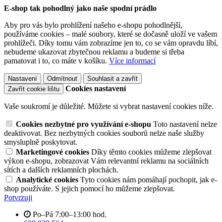
E-shop tak pohodlný jako naše spodní prádlo
Aby pro vás bylo prohlížení našeho e-shopu pohodlnější,
používáme cookies – malé soubory, které se dočasně uloží ve vašem
prohlížeči. Díky tomu vám zobrazíme jen to, co se vám opravdu líbí,
nebudeme ukazovat zbytečnou reklamu a budeme si třeba
pamatovat i to, co máte v košíku.
Více informací
Nastavení
Odmítnout
Souhlasit a zavřít
Cookies nastavení
Zavřít cookie lištu
Vaše soukromí je důležité. Můžete si vybrat nastavení cookies níže.
Cookies nezbytné pro využívání e-shopu
Toto nastavení nelze
deaktivovat. Bez nezbytných cookies souborů nelze naše služby
smysluplně poskytovat.
Marketingové cookies
Díky těmto cookies můžeme zlepšovat
výkon e-shopu, zobrazovat Vám relevantní reklamu na sociálních
sítích a dalších reklamních plochách.
Analytické cookies
Tyto cookies nám pomáhají pochopit, jak e-
shop používáte. S jejich pomocí ho můžeme zlepšovat.
Potvrzuji
Po–Pá 7:00–13:00 hod.