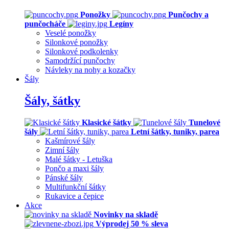
Ponožky
Punčochy a
punčocháče
Legíny
Veselé ponožky
Silonkové ponožky
Silonkové podkolenky
Samodržící punčochy
Návleky na nohy a kozačky
Šály
Šály, šátky
Klasické šátky
Tunelové
šály
Letní šátky, tuniky, parea
Kašmírové šály
Zimní šály
Malé šátky - Letuška
Pončo a maxi šály
Pánské šály
Multifunkční šátky
Rukavice a čepice
Akce
Novinky na skladě
Výprodej 50 % sleva