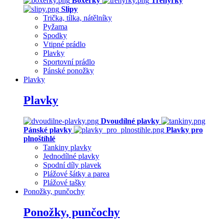
Boxerky
Trenýrky
Slipy
Trička, tílka, nátělníky
Pyžama
Spodky
Vtipné prádlo
Plavky
Sportovní prádlo
Pánské ponožky
Plavky
Plavky
Dvoudílné plavky
Pánské plavky
Plavky pro
plnoštíhlé
Tankiny plavky
Jednodílné plavky
Spodní díly plavek
Plážové šátky a parea
Plážové tašky
Ponožky, punčochy
Ponožky, punčochy