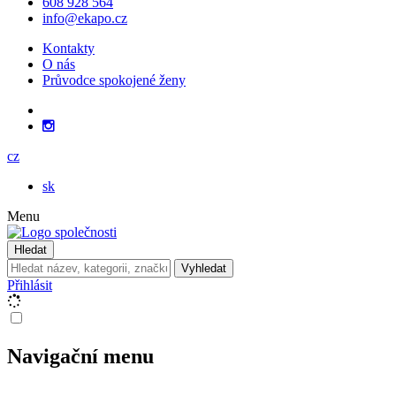
608 928 564
info@ekapo.cz
Kontakty
O nás
Průvodce spokojené ženy
cz
sk
Menu
Hledat
Vyhledat
Přihlásit
Navigační menu