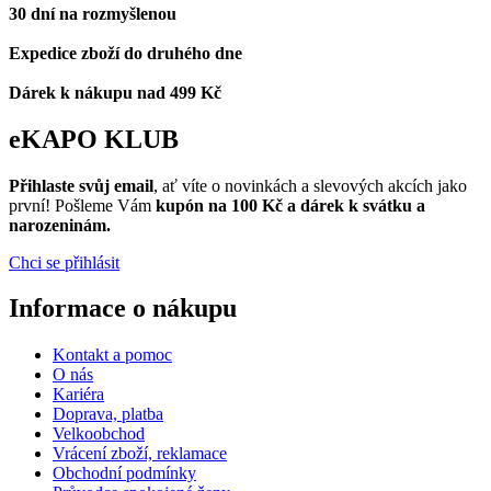
30 dní na rozmyšlenou
Expedice zboží do druhého dne
Dárek k nákupu nad 499 Kč
eKAPO KLUB
Přihlaste svůj email
, ať víte o novinkách a slevových akcích jako
první! Pošleme Vám
kupón na 100 Kč a dárek k svátku a
narozeninám.
Chci se přihlásit
Informace o nákupu
Kontakt a pomoc
O nás
Kariéra
Doprava, platba
Velkoobchod
Vrácení zboží, reklamace
Obchodní podmínky