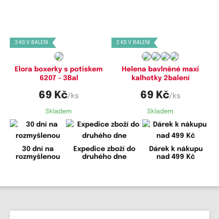
Dostupné velikosti:
Dostupné velikosti:
S,
M,
L
4XL,
5XL
3 KS V BALENÍ
2 KS V BALENÍ
Elora boxerky s potiskem
Helena bavlněné maxi
6207 - 3Bal
kalhotky 2balení
69 Kč
69 Kč
/ks
/ks
Skladem
Skladem
30 dní na
Expedice zboží do
Dárek k nákupu
rozmyšlenou
druhého dne
nad 499 Kč