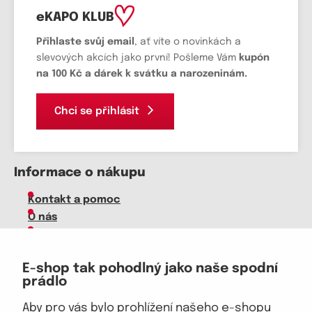
eKAPO KLUB
Přihlaste svůj email
, ať víte o novinkách a
slevových akcích jako první! Pošleme Vám
kupón
na 100 Kč a dárek k svátku a narozeninám.
Chci se přihlásit
Informace o nákupu
Kontakt a pomoc
O nás
Kariéra
Doprava, platba
E-shop tak pohodlný jako naše spodní
Velkoobchod
prádlo
Vrácení zboží, reklamace
Obchodní podmínky
Aby pro vás bylo prohlížení našeho e-shopu