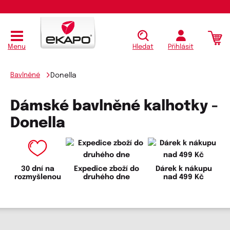
Menu
Hledat
Přihlásit
Bavlněné
Donella
Dámské bavlněné kalhotky -
Donella
30 dní na
Expedice zboží do
Dárek k nákupu
rozmyšlenou
druhého dne
nad 499 Kč