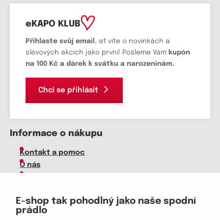
eKAPO KLUB
Přihlaste svůj email
, ať víte o novinkách a
slevových akcích jako první! Pošleme Vám
kupón
na 100 Kč a dárek k svátku a narozeninám.
Chci se přihlásit
Informace o nákupu
Kontakt a pomoc
O nás
Kariéra
Doprava, platba
E-shop tak pohodlný jako naše spodní
Velkoobchod
prádlo
Vrácení zboží, reklamace