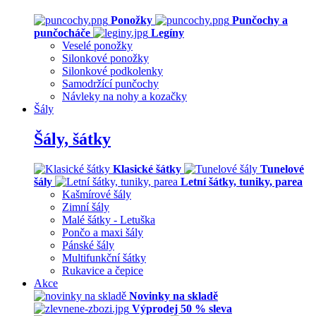
Ponožky
Punčochy a
punčocháče
Legíny
Veselé ponožky
Silonkové ponožky
Silonkové podkolenky
Samodržící punčochy
Návleky na nohy a kozačky
Šály
Šály, šátky
Klasické šátky
Tunelové
šály
Letní šátky, tuniky, parea
Kašmírové šály
Zimní šály
Malé šátky - Letuška
Pončo a maxi šály
Pánské šály
Multifunkční šátky
Rukavice a čepice
Akce
Novinky na skladě
Výprodej 50 % sleva