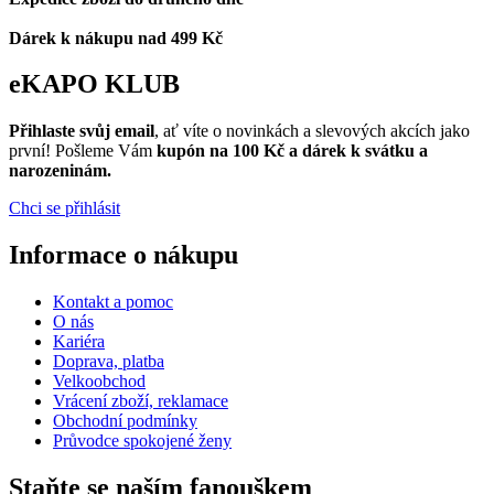
Dárek k nákupu nad 499 Kč
eKAPO KLUB
Přihlaste svůj email
, ať víte o novinkách a slevových akcích jako
první! Pošleme Vám
kupón na 100 Kč a dárek k svátku a
narozeninám.
Chci se přihlásit
Informace o nákupu
Kontakt a pomoc
O nás
Kariéra
Doprava, platba
Velkoobchod
Vrácení zboží, reklamace
Obchodní podmínky
Průvodce spokojené ženy
Staňte se naším fanouškem