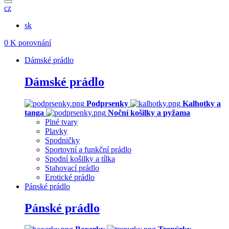
cz
sk
0
K porovnání
Dámské prádlo
Dámské prádlo
Podprsenky
Kalhotky a
tanga
Noční košilky a pyžama
Plné tvary
Plavky
Spodničky
Sportovní a funkční prádlo
Spodní košilky a tílka
Stahovací prádlo
Erotické prádlo
Pánské prádlo
Pánské prádlo