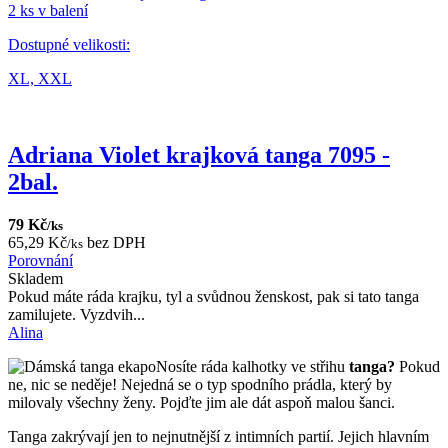
2 ks v balení
Dostupné velikosti:
XL,
XXL
Adriana Violet krajková tanga 7095 -
2bal.
79 Kč
/ks
65,29 Kč
bez DPH
/ks
Porovnání
Skladem
Pokud máte ráda krajku, tyl a svůdnou ženskost, pak si tato tanga
zamilujete. Vyzdvih...
Alina
Nosíte ráda kalhotky ve střihu
tanga?
Pokud
ne, nic se neděje! Nejedná se o typ spodního prádla, který by
milovaly všechny ženy. Pojďte jim ale dát aspoň malou šanci.
Tanga zakrývají jen to nejnutnější z intimních partií. Jejich hlavním