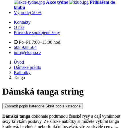
Akce týdne
Přihlášení do
klubu
Výprodej 50 %
Kontakty
O nás
Průvodce spokojené ženy
Po–Pá 7:00–13:00 hod.
608 928 564
info@ekapo.cz
Úvod
Dámské prádlo
Kalhotky
Tanga
Dámská tanga string
Zobrazit popis kategorie
Skrýt popis kategorie
Dámská tanga
dokonale podtrhnou ženské rysy a dají vyniknout
sexy křivkám postavy. Ze široké nabídky si můžete vybírat tanga
krajková, bavlněná nebo funkční bezešvá, vše za skvělé ceny.
...