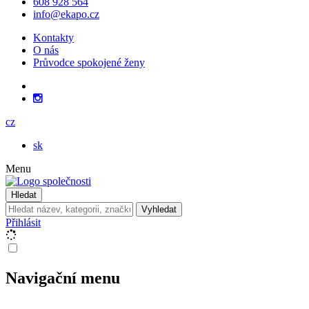
608 928 564
info@ekapo.cz
Kontakty
O nás
Průvodce spokojené ženy
cz
sk
Menu
Hledat
Vyhledat
Přihlásit
Navigační menu