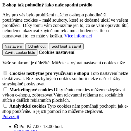
E-shop tak pohodlný jako naše spodní prádlo
Aby pro vás bylo prohlížení našeho e-shopu pohodlnější,
používáme cookies – malé soubory, které se dočasně uloží ve vašem
prohlížeči. Díky tomu vám zobrazíme jen to, co se vám opravdu líbí,
nebudeme ukazovat zbytečnou reklamu a budeme si třeba
pamatovat i to, co máte v košíku.
Více informací
Nastavení
Odmítnout
Souhlasit a zavřít
Cookies nastavení
Zavřít cookie lištu
Vaše soukromí je důležité. Můžete si vybrat nastavení cookies níže.
Cookies nezbytné pro využívání e-shopu
Toto nastavení nelze
deaktivovat. Bez nezbytných cookies souborů nelze naše služby
smysluplně poskytovat.
Marketingové cookies
Díky těmto cookies můžeme zlepšovat
výkon e-shopu, zobrazovat Vám relevantní reklamu na sociálních
sítích a dalších reklamních plochách.
Analytické cookies
Tyto cookies nám pomáhají pochopit, jak e-
shop používáte. S jejich pomocí ho můžeme zlepšovat.
Potvrzuji
Po–Pá 7:00–13:00 hod.