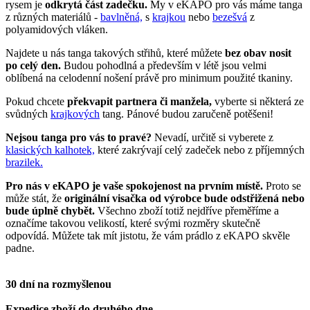
rysem je
odkrytá část zadečku.
My v eKAPO pro vás máme tanga
z různých materiálů -
bavlněná,
s
krajkou
nebo
bezešvá
z
polyamidových vláken.
Najdete u nás tanga takových střihů, které můžete
bez obav nosit
po celý den.
Budou pohodlná a především v létě jsou velmi
oblíbená na celodenní nošení právě pro minimum použité tkaniny.
Pokud chcete
překvapit partnera či manžela,
vyberte si některá ze
svůdných
krajkových
tang. Pánové budou zaručeně potěšeni!
Nejsou tanga pro vás to pravé?
Nevadí, určitě si vyberete z
klasických kalhotek,
které zakrývají celý zadeček nebo z příjemných
brazilek.
Pro nás v eKAPO je vaše spokojenost na prvním místě.
Proto se
může stát, že
originální visačka od výrobce bude odstřižená nebo
bude úplně chybět.
Všechno zboží totiž nejdříve přeměříme a
označíme takovou velikostí, které svými rozměry skutečně
odpovídá. Můžete tak mít jistotu, že vám prádlo z eKAPO skvěle
padne.
30 dní na rozmyšlenou
Expedice zboží do druhého dne