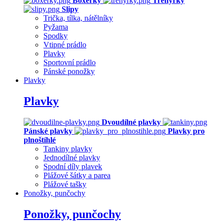
Boxerky
Trenýrky
Slipy
Trička, tílka, nátělníky
Pyžama
Spodky
Vtipné prádlo
Plavky
Sportovní prádlo
Pánské ponožky
Plavky
Plavky
Dvoudílné plavky
Pánské plavky
Plavky pro
plnoštíhlé
Tankiny plavky
Jednodílné plavky
Spodní díly plavek
Plážové šátky a parea
Plážové tašky
Ponožky, punčochy
Ponožky, punčochy