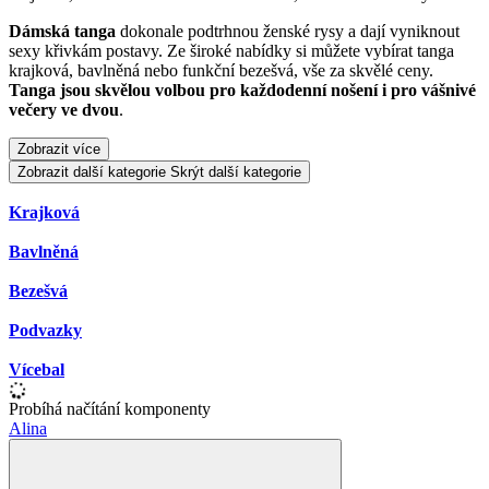
Dámská tanga
dokonale podtrhnou ženské rysy a dají vyniknout
sexy křivkám postavy. Ze široké nabídky si můžete vybírat tanga
krajková, bavlněná nebo funkční bezešvá, vše za skvělé ceny.
Tanga jsou skvělou volbou pro každodenní nošení i pro vášnivé
večery ve dvou
.
Zobrazit více
Zobrazit další kategorie
Skrýt další kategorie
Krajková
Bavlněná
Bezešvá
Podvazky
Vícebal
Probíhá načítání komponenty
Alina