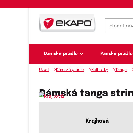
Dámské prádlo
Pánské prádlo
Úvod
Dámské prádlo
Kalhotky
Tanga
Dámské prádlo
Pánské prádlo
Plavky
Ponožky, punčochy
Šály, šátky
Dámská tanga strin
Novinky na skladě
Krajková
Dvoudílné plavky
Klasické šátky
Podprsenky
Ponožky
Boxerky