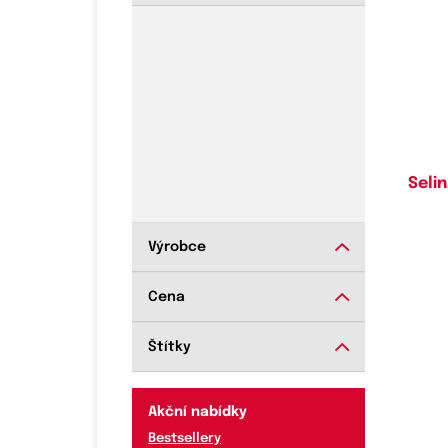
Do
Selin
Výrobce
Cena
Štítky
Akční nabídky
Bestsellery