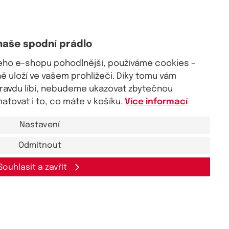
naše spodní prádlo
šeho e-shopu pohodlnější, používáme cookies –
 uloží ve vašem prohlížeči. Díky tomu vám
pravdu líbí, nebudeme ukazovat zbytečnou
tovat i to, co máte v košíku.
Více informací
Nastavení
Odmítnout
Souhlasit a zavřít
Expedice
a
zboží do
lenou
druhého dne