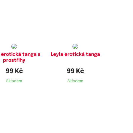
stupné velikosti:
Dostupné velikosti:
M,
L,
XL
M,
L
 erotická tanga s
Leyla erotická tanga
prostřihy
99 Kč
99 Kč
Skladem
Skladem