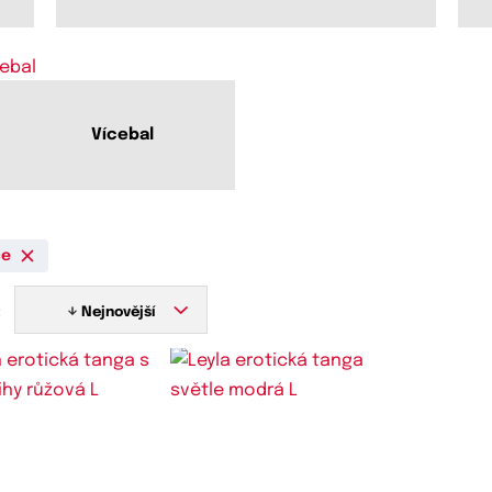
Vícebal
ce
:
Nejnovější