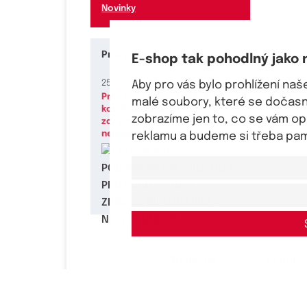
Novinky
Průvodce spokojené ženy
E-shop tak pohodlný jako 
25.03.2026
Aby pro vás bylo prohlížení na
Proč nosit podprsenky bez
malé soubory, které se dočasně
kostic a pro koho jsou ze
zobrazíme jen to, co se vám o
zdravotního hlediska
nejvhodnější
reklamu a budeme si třeba pama
30 dní n
rozmyš