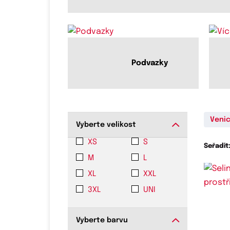
Podvazky
Veni
Vyberte velikost
XS
S
Seřadit
M
L
XL
XXL
3XL
UNI
Vyberte barvu