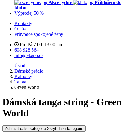
Akce týdne
Přihlášení do
klubu
Výprodej 50 %
Kontakty
O nás
Průvodce spokojené ženy
Po–Pá 7:00–13:00 hod.
608 928 564
info@ekapo.cz
Úvod
Dámské prádlo
Kalhotky
Tanga
Green World
Dámská tanga string - Green
World
Zobrazit další kategorie
Skrýt další kategorie