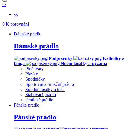
cz
sk
0
K porovnání
Dámské prádlo
Dámské prádlo
Podprsenky
Kalhotky a
tanga
Noční košilky a pyžama
Plné tvary
Plavky
Spodničky
Sportovní a funkční prádlo
Spodní košilky a tílka
Stahovací prádlo
Erotické prádlo
Pánské prádlo
Pánské prádlo