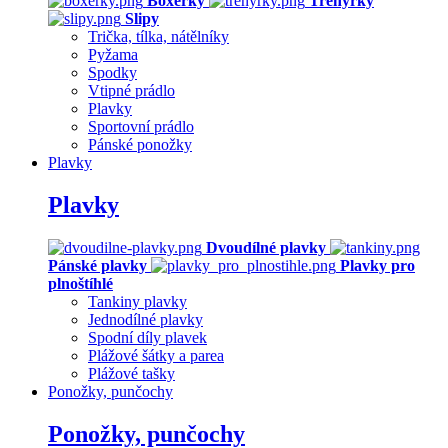
Boxerky
Trenýrky
Slipy
Trička, tílka, nátělníky
Pyžama
Spodky
Vtipné prádlo
Plavky
Sportovní prádlo
Pánské ponožky
Plavky
Plavky
Dvoudílné plavky
Pánské plavky
Plavky pro
plnoštíhlé
Tankiny plavky
Jednodílné plavky
Spodní díly plavek
Plážové šátky a parea
Plážové tašky
Ponožky, punčochy
Ponožky, punčochy