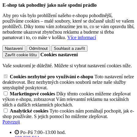
E-shop tak pohodlný jako naše spodní prádlo
Aby pro vás bylo prohlížení našeho e-shopu pohodlnější,
používáme cookies – malé soubory, které se dočasně uloží ve vašem
prohlížeči. Díky tomu vám zobrazíme jen to, co se vám opravdu líbí,
nebudeme ukazovat zbytečnou reklamu a budeme si třeba
pamatovat i to, co máte v košíku.
Více informací
Nastavení
Odmítnout
Souhlasit a zavřít
Cookies nastavení
Zavřít cookie lištu
Vaše soukromí je důležité. Můžete si vybrat nastavení cookies níže.
Cookies nezbytné pro využívání e-shopu
Toto nastavení nelze
deaktivovat. Bez nezbytných cookies souborů nelze naše služby
smysluplně poskytovat.
Marketingové cookies
Díky těmto cookies můžeme zlepšovat
výkon e-shopu, zobrazovat Vám relevantní reklamu na sociálních
sítích a dalších reklamních plochách.
Analytické cookies
Tyto cookies nám pomáhají pochopit, jak e-
shop používáte. S jejich pomocí ho můžeme zlepšovat.
Potvrzuji
Po–Pá 7:00–13:00 hod.