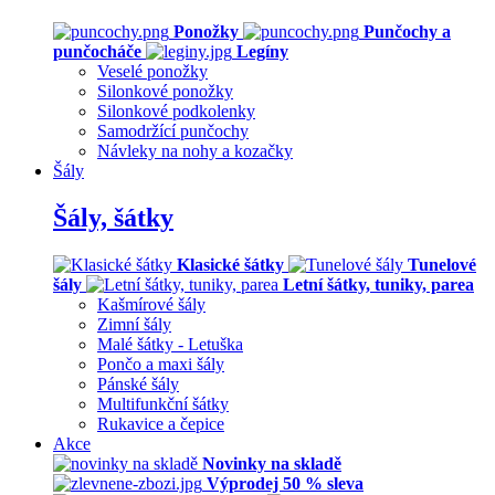
Ponožky
Punčochy a
punčocháče
Legíny
Veselé ponožky
Silonkové ponožky
Silonkové podkolenky
Samodržící punčochy
Návleky na nohy a kozačky
Šály
Šály, šátky
Klasické šátky
Tunelové
šály
Letní šátky, tuniky, parea
Kašmírové šály
Zimní šály
Malé šátky - Letuška
Pončo a maxi šály
Pánské šály
Multifunkční šátky
Rukavice a čepice
Akce
Novinky na skladě
Výprodej 50 % sleva