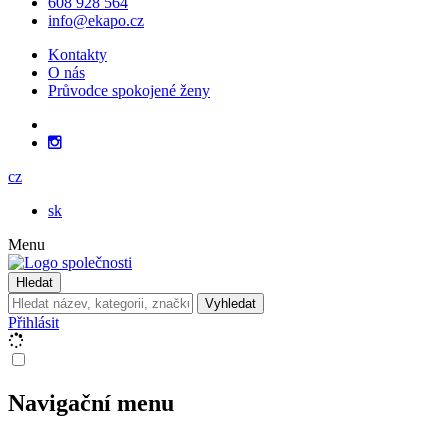
608 928 564
info@ekapo.cz
Kontakty
O nás
Průvodce spokojené ženy
cz
sk
Menu
Hledat
Vyhledat
Přihlásit
Navigační menu