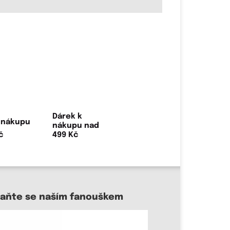
Dárek k
nákupu nad
499 Kč
taňte se naším fanouškem