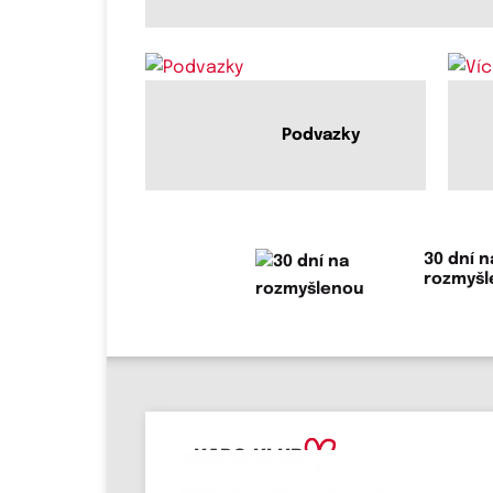
Podvazky
30 dní n
rozmyš
eKAPO KLUB