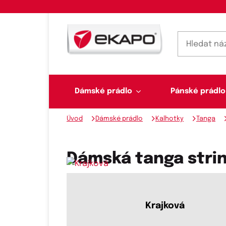
Dámské prádlo
Pánské prádlo
Úvod
Dámské prádlo
Kalhotky
Tanga
Dámské prádlo
Pánské prádlo
Plavky
Ponožky, punčochy
Šály, šátky
Dámská tanga string
Novinky na skladě
Krajková
Dvoudílné plavky
Klasické šátky
Podprsenky
Ponožky
Boxerky