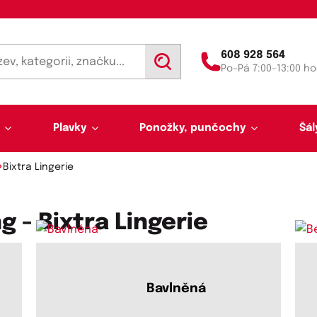
608 928 564
V
Po–Pá 7:00–13:00 ho
y
h
l
e
d
Plavky
Ponožky, punčochy
Šál
a
t
Bixtra Lingerie
 - Bixtra Lingerie
Výprodej 50 % sleva
Akce týdne
Bavlněná
Punčochy a punčocháče
Kalhotky a tanga
Pánské plavky
Tunelové šály
Trenýrky
Letní šátky, tuniky, par
Noční košilky a pyžama
Plavky pro plnoštíhlé
Legíny
Slipy