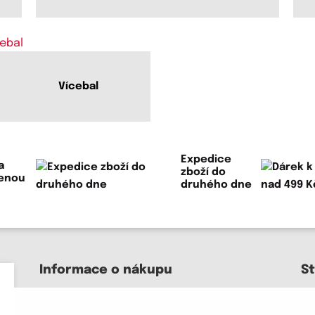
Vícebal
Expedice
a
zboží do
lenou
druhého dne
Informace o nákupu
S
Kontakt a pomoc