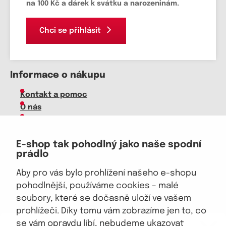
na 100 Kč a dárek k svátku a narozeninám.
Chci se přihlásit
Informace o nákupu
Kontakt a pomoc
O nás
Kariéra
Doprava, platba
E-shop tak pohodlný jako naše spodní
Velkoobchod
prádlo
Vrácení zboží, reklamace
Obchodní podmínky
Aby pro vás bylo prohlížení našeho e-shopu
Průvodce spokojené ženy
pohodlnější, používáme cookies – malé
soubory, které se dočasně uloží ve vašem
Staňte se naším fanouškem
prohlížeči. Díky tomu vám zobrazíme jen to, co
eKAPO KLUB
se vám opravdu líbí, nebudeme ukazovat