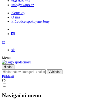
608 928 564
info@ekapo.cz
Kontakty
O nás
Průvodce spokojené ženy
cz
sk
Menu
Hledat
Vyhledat
Přihlásit
Navigační menu