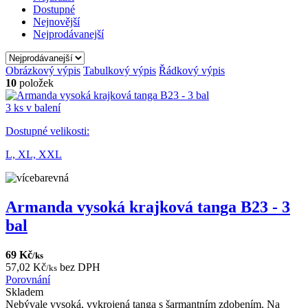
Dostupné
Nejnovější
Nejprodávanejší
Obrázkový výpis
Tabulkový výpis
Řádkový výpis
10
položek
3 ks v balení
Dostupné velikosti:
L,
XL,
XXL
Armanda vysoká krajková tanga B23 - 3
bal
69 Kč
/ks
57,02 Kč
bez DPH
/ks
Porovnání
Skladem
Nebývale vysoká, vykrojená tanga s šarmantním zdobením. Na