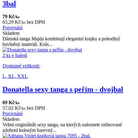
3bal
79 Kč
/ks
65,29 Kč
bez DPH
/ks
Porovnání
Skladem
Dámská tanga Majda kombinují elegantní krajku a pohodlný
bavlněný materiál. Krás...
2 ks v balení
Dostupné velikosti:
L,
XL,
XXL
Donatella sexy tanga s peřím - dvojbal
69 Kč
/ks
57,02 Kč
bez DPH
/ks
Porovnání
Skladem
Velmi originálníh sexy tanga, na kterých naleznete rafinované
zdobení krásným barevný...