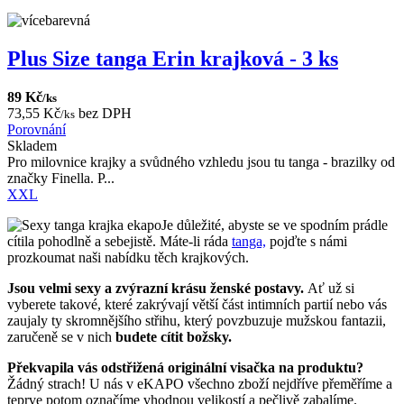
Plus Size tanga Erin krajková - 3 ks
89 Kč
/ks
73,55 Kč
bez DPH
/ks
Porovnání
Skladem
Pro milovnice krajky a svůdného vzhledu jsou tu tanga - brazilky od
značky Finella. P...
XXL
Je důležité, abyste se ve spodním prádle
cítila pohodlně a sebejistě. Máte-li ráda
tanga,
pojďte s námi
prozkoumat naši nabídku těch krajkových.
Jsou velmi sexy a zvýrazní krásu ženské postavy.
Ať už si
vyberete takové, které zakrývají větší část intimních partií nebo vás
zaujaly ty skromnějšího střihu, který povzbuzuje mužskou fantazii,
zaručeně se v nich
budete cítit božsky.
Překvapila vás odstřižená originální visačka na produktu?
Žádný strach! U nás v eKAPO všechno zboží nejdříve přeměříme a
teprve potom označíme vhodnou velikostí a pečlivě zabalíme.