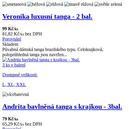
Veronika luxusní tanga - 2 bal.
99 Kč
/ks
81,82 Kč
bez DPH
/ks
Porovnání
Skladem
Půvabná dámská tanga brazilského typu. Celokrajková,
poloprůhledná tanga jsou navržen...
3 ks v balení
Dostupné velikosti:
L,
XL,
XXL
Andrita bavlněná tanga s krajkou - 3bal.
79 Kč
/ks
65,29 Kč
bez DPH
/ks