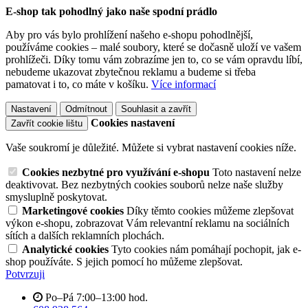
E-shop tak pohodlný jako naše spodní prádlo
Aby pro vás bylo prohlížení našeho e-shopu pohodlnější,
používáme cookies – malé soubory, které se dočasně uloží ve vašem
prohlížeči. Díky tomu vám zobrazíme jen to, co se vám opravdu líbí,
nebudeme ukazovat zbytečnou reklamu a budeme si třeba
pamatovat i to, co máte v košíku.
Více informací
Nastavení
Odmítnout
Souhlasit a zavřít
Cookies nastavení
Zavřít cookie lištu
Vaše soukromí je důležité. Můžete si vybrat nastavení cookies níže.
Cookies nezbytné pro využívání e-shopu
Toto nastavení nelze
deaktivovat. Bez nezbytných cookies souborů nelze naše služby
smysluplně poskytovat.
Marketingové cookies
Díky těmto cookies můžeme zlepšovat
výkon e-shopu, zobrazovat Vám relevantní reklamu na sociálních
sítích a dalších reklamních plochách.
Analytické cookies
Tyto cookies nám pomáhají pochopit, jak e-
shop používáte. S jejich pomocí ho můžeme zlepšovat.
Potvrzuji
Po–Pá 7:00–13:00 hod.