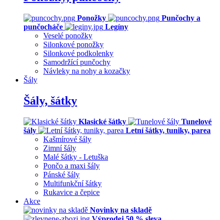
Ponožky
Punčochy a
punčocháče
Legíny
Veselé ponožky
Silonkové ponožky
Silonkové podkolenky
Samodržící punčochy
Návleky na nohy a kozačky
Šály
Šály, šátky
Klasické šátky
Tunelové
šály
Letní šátky, tuniky, parea
Kašmírové šály
Zimní šály
Malé šátky - Letuška
Pončo a maxi šály
Pánské šály
Multifunkční šátky
Rukavice a čepice
Akce
Novinky na skladě
Výprodej 50 % sleva