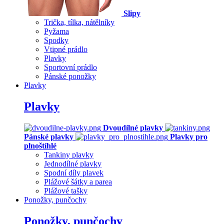
Slipy
Trička, tílka, nátělníky
Pyžama
Spodky
Vtipné prádlo
Plavky
Sportovní prádlo
Pánské ponožky
Plavky
Plavky
Dvoudílné plavky
Pánské plavky
Plavky pro
plnoštíhlé
Tankiny plavky
Jednodílné plavky
Spodní díly plavek
Plážové šátky a parea
Plážové tašky
Ponožky, punčochy
Ponožky, punčochy