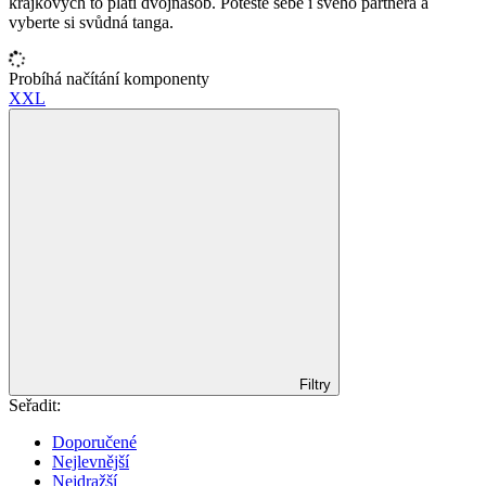
krajkových to platí dvojnásob. Potěšte sebe i svého partnera a
vyberte si svůdná tanga.
Probíhá načítání komponenty
XXL
Filtry
Seřadit:
Doporučené
Nejlevnější
Nejdražší