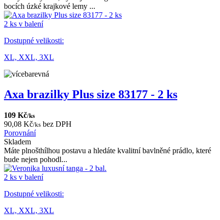
bocích úzké krajkové lemy ...
2 ks v balení
Dostupné velikosti:
XL,
XXL,
3XL
Axa brazilky Plus size 83177 - 2 ks
109 Kč
/ks
90,08 Kč
bez DPH
/ks
Porovnání
Skladem
Máte plnošthílhou postavu a hledáte kvalitní bavlněné prádlo, které
bude nejen pohodl...
2 ks v balení
Dostupné velikosti:
XL,
XXL,
3XL