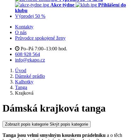
Akce týdne
Přihlášení do
klubu
Výprodej 50 %
Kontakty
O nás
Průvodce spokojené ženy
Po–Pá 7:00–13:00 hod.
608 928 564
info@ekapo.cz
Úvod
Dámské prádlo
Kalhotky
Tanga
Krajková
Dámská krajková tanga
Zobrazit popis kategorie
Skrýt popis kategorie
Tanga jsou velmi smyslným kouskem prádelníku
a o těch