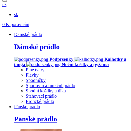
cz
sk
0
K porovnání
Dámské prádlo
Dámské prádlo
Podprsenky
Kalhotky a
tanga
Noční košilky a pyžama
Plné tvary
Plavky
Spodničky
Sportovní a funkční prádlo
Spodní košilky a tílka
Stahovací prádlo
Erotické prádlo
Pánské prádlo
Pánské prádlo