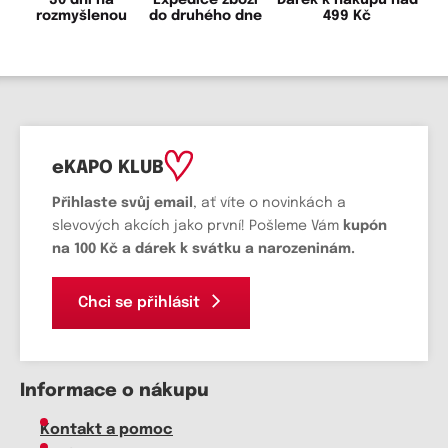
30 dní na
Expedice zboží
Dárek k nákupu nad
rozmyšlenou
do druhého dne
499 Kč
eKAPO KLUB
Přihlaste svůj email
, ať víte o novinkách a
slevových akcích jako první! Pošleme Vám
kupón
na 100 Kč a dárek k svátku a narozeninám.
Chci se přihlásit
Informace o nákupu
Kontakt a pomoc