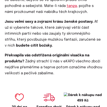
Je důležité, abyste se ve spodním prádle cítila
pohodlně a sebejistě. Máte-li ráda
tanga,
pojďte s
námi prozkoumat naši nabídku těch krajkových.
Jsou velmi sexy a zvýrazní krásu ženské postavy.
Ať
už si vyberete takové, které zakrývají větší část
intimních partií nebo vás zaujaly ty skromnějšího
střihu, který povzbuzuje mužskou fantazii, zaručeně se
v nich
budete cítit božsky.
Překvapila vás odstřižená originální visačka na
produktu?
Žádný strach! U nás v eKAPO všechno zboží
nejdříve přeměříme a teprve potom označíme vhodnou
velikostí a pečlivě zabalíme.