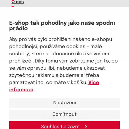
O nás
Kariéra
Doprava, platba
E-shop tak pohodlný jako naše spodní
Velkoobchod
prádlo
Vrácení zboží, reklamace
Obchodní podmínky
Aby pro vás bylo prohlížení našeho e-shopu
Průvodce spokojené ženy
pohodlnější, používáme cookies – malé
soubory, které se dočasně uloží ve vašem
Staňte se naším fanouškem
prohlížeči. Díky tomu vám zobrazíme jen to, co
eKAPO KLUB
se vám opravdu líbí, nebudeme ukazovat
Sleva 100 Kč na první nákup
nad 1000 Kč
zbytečnou reklamu a budeme si třeba
pamatovat i to, co máte v košíku.
Více
Jsme důvěryhodný obchod
informací
Nastavení
Odmítnout
Ano, chci se přihlásit
© 2026, eKAPO
Úvodní strana
Obchodní podmínky
GDPR
Mapa stránek
Kontakt a pomoc
Souhlasit a zavřít
Zásady zpracování
osobních
údajů