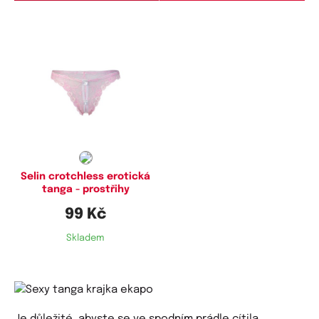
Dostupné velikosti:
M,
L,
XL
Selin crotchless erotická
tanga - prostřihy
99 Kč
Skladem