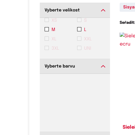
Sisya
Vyberte velikost
XS
S
Seřadit
M
L
XL
XXL
3XL
UNI
Vyberte barvu
Do
Siel