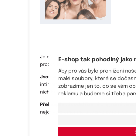
Je důležité, abyste se ve spodním prádle c
E-shop tak pohodlný jako 
prozkoumat naši nabídku těch krajkových.
Aby pro vás bylo prohlížení na
Jsou velmi sexy a zvýrazní krásu ženské 
malé soubory, které se dočasně
intimních partií nebo vás zaujaly ty skromn
zobrazíme jen to, co se vám o
nich
budete cítit božsky.
reklamu a budeme si třeba pama
Překvapila vás odstřižená originální vis
nejdříve přeměříme a teprve potom označí