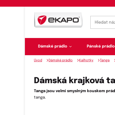
Dámské prádlo
Pánské prádlo
Úvod
Dámské prádlo
Kalhotky
Tanga
Dámské prádlo
Pánské prádlo
Plavky
Ponožky, punčochy
Šály, šátky
Dámská krajková t
Tanga jsou velmi smyslným kouskem prád
tanga.
Novinky na skladě
Dvoudílné plavky
Klasické šátky
Podprsenky
Ponožky
Boxerky