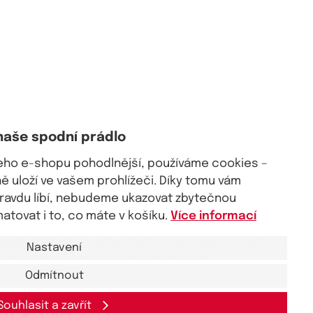
ítila pohodlně a sebejistě. Máte-li ráda
tanga,
pojďte s námi
naše spodní prádlo
šeho e-shopu pohodlnější, používáme cookies –
postavy.
Ať už si vyberete takové, které zakrývají větší část
 uloží ve vašem prohlížeči. Díky tomu vám
ějšího střihu, který povzbuzuje mužskou fantazii, zaručeně se
pravdu líbí, nebudeme ukazovat zbytečnou
tovat i to, co máte v košíku.
Více informací
ačka na produktu?
Žádný strach! U nás v eKAPO všechno zboží
Nastavení
me vhodnou velikostí a pečlivě zabalíme.
Odmítnout
Souhlasit a zavřít