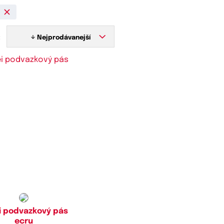
:
Nejprodávanejší
stupné velikosti:
M,
L
ei podvazkový pás
ecru