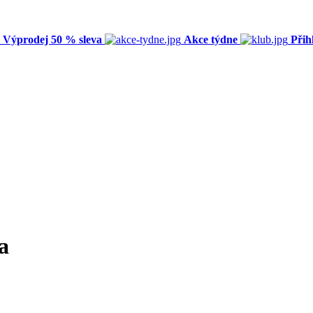
Výprodej 50 % sleva
Akce týdne
Přih
a