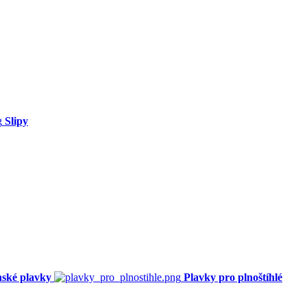
Slipy
ské plavky
Plavky pro plnoštíhlé