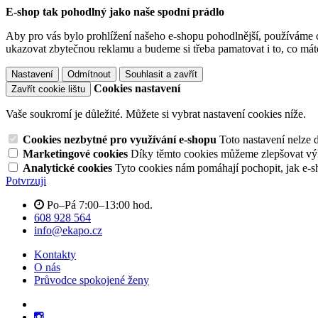
E-shop tak pohodlný jako naše spodní prádlo
Aby pro vás bylo prohlížení našeho e-shopu pohodlnější, používáme c
ukazovat zbytečnou reklamu a budeme si třeba pamatovat i to, co mát
Nastavení
Odmítnout
Souhlasit a zavřít
Cookies nastavení
Zavřít cookie lištu
Vaše soukromí je důležité. Můžete si vybrat nastavení cookies níže.
Cookies nezbytné pro využívání e-shopu
Toto nastavení nelze 
Marketingové cookies
Díky těmto cookies můžeme zlepšovat výko
Analytické cookies
Tyto cookies nám pomáhají pochopit, jak e-s
Potvrzuji
Po–Pá 7:00–13:00 hod.
608 928 564
info@ekapo.cz
Kontakty
O nás
Průvodce spokojené ženy