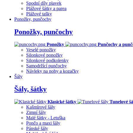
Spodní díly plavek
Plážové šátky a parea
Plážové tašky
Ponožky, punčochy
Ponožky, punčochy
Ponožky
Punčochy a punč
Veselé ponožky
Silonkové ponožky
Silonkové podkolenky
Samodržící punčochy
Návleky na nohy a kozačky
Šály
Šály, šátky
Klasické šátky
Tunelové šá
Kašmírové šály
Zimní šály
Malé šátky - Letuška
Pončo a maxi šály
Pánské šály