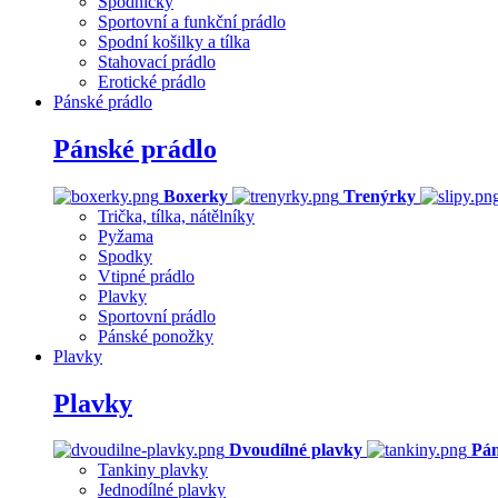
Spodničky
Sportovní a funkční prádlo
Spodní košilky a tílka
Stahovací prádlo
Erotické prádlo
Pánské prádlo
Pánské prádlo
Boxerky
Trenýrky
Trička, tílka, nátělníky
Pyžama
Spodky
Vtipné prádlo
Plavky
Sportovní prádlo
Pánské ponožky
Plavky
Plavky
Dvoudílné plavky
Pán
Tankiny plavky
Jednodílné plavky