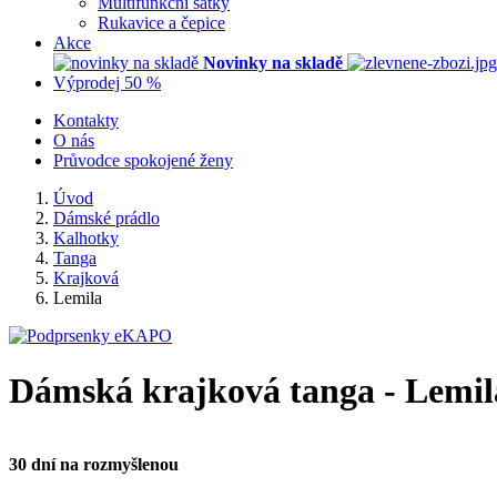
Multifunkční šátky
Rukavice a čepice
Akce
Novinky na skladě
Výprodej 50 %
Kontakty
O nás
Průvodce spokojené ženy
Úvod
Dámské prádlo
Kalhotky
Tanga
Krajková
Lemila
Dámská krajková tanga - Lemil
30 dní na rozmyšlenou