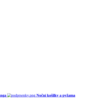
anga
Noční košilky a pyžama