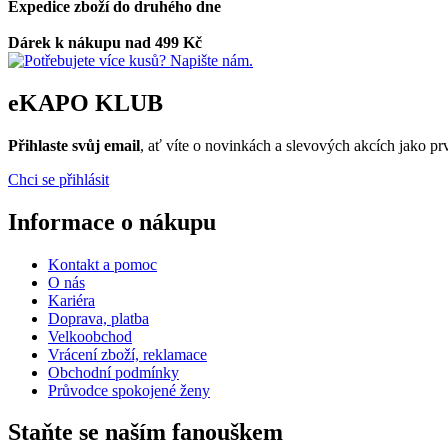
Expedice zboží do druhého dne
Dárek k nákupu nad 499 Kč
eKAPO KLUB
Přihlaste svůj email
, ať víte o novinkách a slevových akcích jako 
Chci se přihlásit
Informace o nákupu
Kontakt a pomoc
O nás
Kariéra
Doprava, platba
Velkoobchod
Vrácení zboží, reklamace
Obchodní podmínky
Průvodce spokojené ženy
Staňte se naším fanouškem