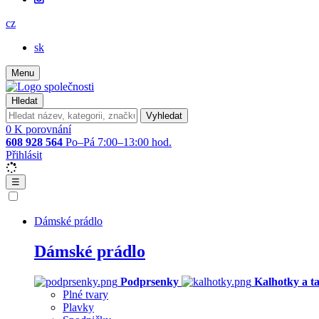
cz
sk
Menu
Hledat
Vyhledat
0
K porovnání
608 928 564
Po–Pá 7:00–13:00 hod.
Přihlásit
☰
Dámské prádlo
Dámské prádlo
Podprsenky
Kalhotky a t
Plné tvary
Plavky