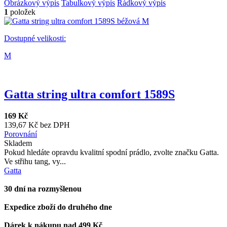
Obrázkový výpis
Tabulkový výpis
Řádkový výpis
1
položek
Dostupné velikosti:
M
Gatta string ultra comfort 1589S
169 Kč
139,67 Kč bez DPH
Porovnání
Skladem
Pokud hledáte opravdu kvalitní spodní prádlo, zvolte značku Gatta.
Ve střihu tang, vy...
Gatta
30 dní na rozmyšlenou
Expedice zboží do druhého dne
Dárek k nákupu nad 499 Kč