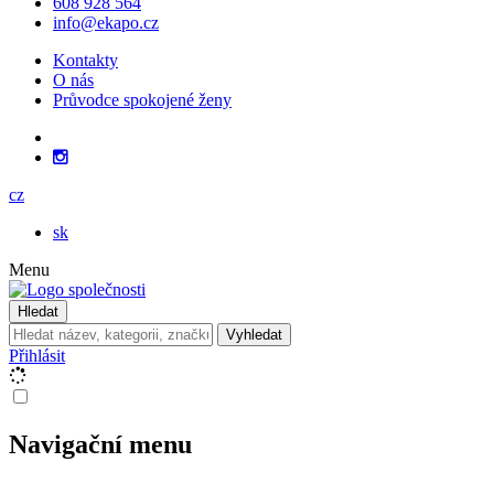
608 928 564
info@ekapo.cz
Kontakty
O nás
Průvodce spokojené ženy
cz
sk
Menu
Hledat
Vyhledat
Přihlásit
Navigační menu