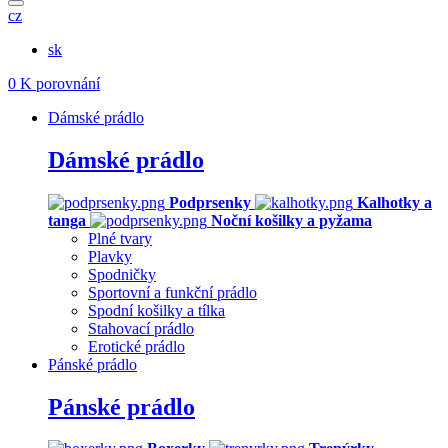
cz
sk
0
K porovnání
Dámské prádlo
Dámské prádlo
Podprsenky
Kalhotky a
tanga
Noční košilky a pyžama
Plné tvary
Plavky
Spodničky
Sportovní a funkční prádlo
Spodní košilky a tílka
Stahovací prádlo
Erotické prádlo
Pánské prádlo
Pánské prádlo