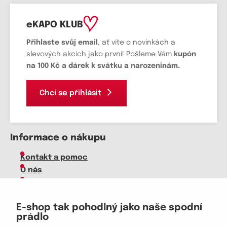
eKAPO KLUB
Přihlaste svůj email
, ať víte o novinkách a
slevových akcích jako první! Pošleme Vám
kupón
na 100 Kč a dárek k svátku a narozeninám.
Chci se přihlásit
Informace o nákupu
Kontakt a pomoc
O nás
Kariéra
Doprava, platba
E-shop tak pohodlný jako naše spodní
Velkoobchod
prádlo
Vrácení zboží, reklamace