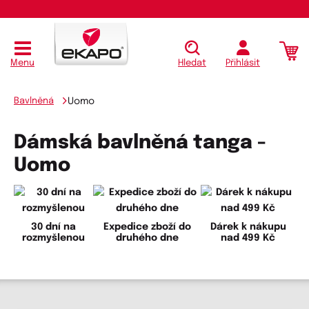
Menu
Hledat
Přihlásit
Bavlněná
Uomo
Dámská bavlněná tanga -
Uomo
30 dní na
Expedice zboží do
Dárek k nákupu
rozmyšlenou
druhého dne
nad 499 Kč