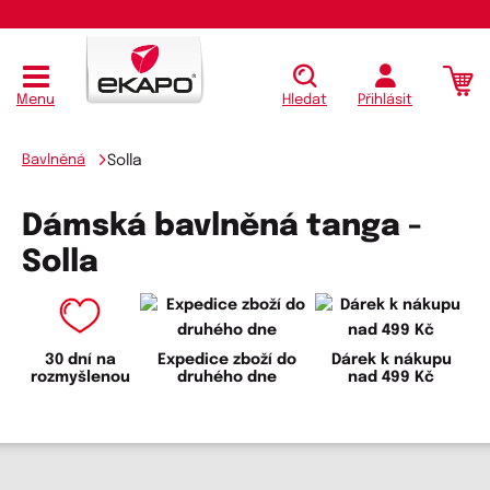
Menu
Hledat
Přihlásit
Bavlněná
Solla
Dámská bavlněná tanga -
Solla
30 dní na
Expedice zboží do
Dárek k nákupu
rozmyšlenou
druhého dne
nad 499 Kč