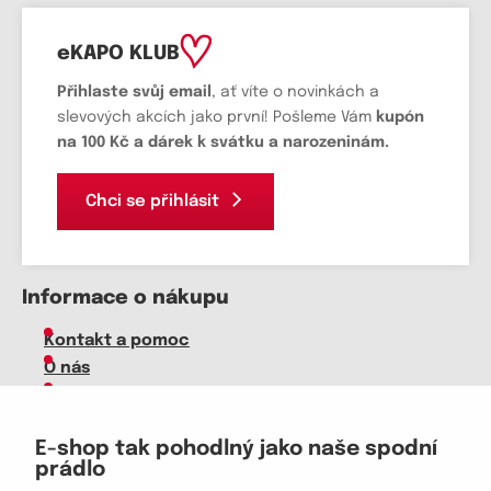
eKAPO KLUB
Přihlaste svůj email
, ať víte o novinkách a
slevových akcích jako první! Pošleme Vám
kupón
na 100 Kč a dárek k svátku a narozeninám.
Chci se přihlásit
Informace o nákupu
Kontakt a pomoc
O nás
Kariéra
Doprava, platba
E-shop tak pohodlný jako naše spodní
Velkoobchod
prádlo
Vrácení zboží, reklamace