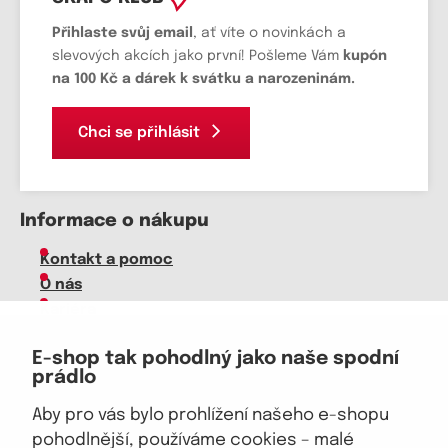
Přihlaste svůj email
, ať víte o novinkách a
slevových akcích jako první! Pošleme Vám
kupón
na 100 Kč a dárek k svátku a narozeninám.
Chci se přihlásit
Informace o nákupu
Kontakt a pomoc
O nás
Kariéra
Doprava, platba
E-shop tak pohodlný jako naše spodní
Velkoobchod
prádlo
Vrácení zboží, reklamace
Obchodní podmínky
Aby pro vás bylo prohlížení našeho e-shopu
Průvodce spokojené ženy
pohodlnější, používáme cookies – malé