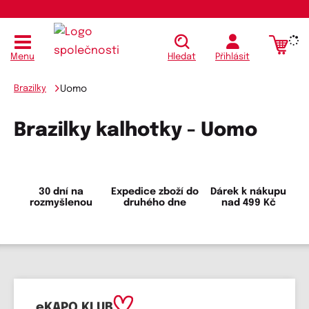
Menu
Hledat
Přihlásit
Brazilky
Uomo
Brazilky kalhotky - Uomo
30 dní na
Expedice zboží do
Dárek k nákupu
rozmyšlenou
druhého dne
nad 499 Kč
eKAPO KLUB