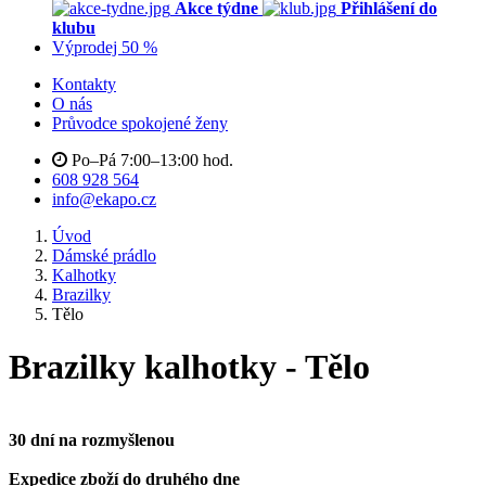
Akce týdne
Přihlášení do
klubu
Výprodej 50 %
Kontakty
O nás
Průvodce spokojené ženy
Po–Pá 7:00–13:00 hod.
608 928 564
info@ekapo.cz
Úvod
Dámské prádlo
Kalhotky
Brazilky
Tělo
Brazilky kalhotky - Tělo
30 dní na rozmyšlenou
Expedice zboží do druhého dne