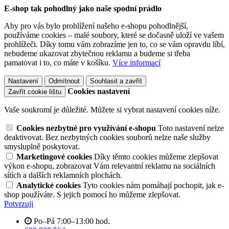
E-shop tak pohodlný jako naše spodní prádlo
Aby pro vás bylo prohlížení našeho e-shopu pohodlnější,
používáme cookies – malé soubory, které se dočasně uloží ve vašem
prohlížeči. Díky tomu vám zobrazíme jen to, co se vám opravdu líbí,
nebudeme ukazovat zbytečnou reklamu a budeme si třeba
pamatovat i to, co máte v košíku.
Více informací
Nastavení
Odmítnout
Souhlasit a zavřít
Cookies nastavení
Zavřít cookie lištu
Vaše soukromí je důležité. Můžete si vybrat nastavení cookies níže.
Cookies nezbytné pro využívání e-shopu
Toto nastavení nelze
deaktivovat. Bez nezbytných cookies souborů nelze naše služby
smysluplně poskytovat.
Marketingové cookies
Díky těmto cookies můžeme zlepšovat
výkon e-shopu, zobrazovat Vám relevantní reklamu na sociálních
sítích a dalších reklamních plochách.
Analytické cookies
Tyto cookies nám pomáhají pochopit, jak e-
shop používáte. S jejich pomocí ho můžeme zlepšovat.
Potvrzuji
Po–Pá 7:00–13:00 hod.