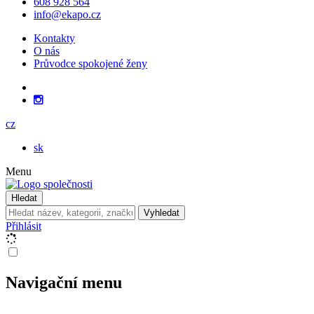
608 928 564
info@ekapo.cz
Kontakty
O nás
Průvodce spokojené ženy
cz
sk
Menu
Hledat
Vyhledat
Přihlásit
Navigační menu