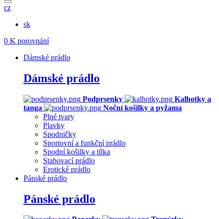
cz
sk
0
K porovnání
Dámské prádlo
Dámské prádlo
Podprsenky
Kalhotky a
tanga
Noční košilky a pyžama
Plné tvary
Plavky
Spodničky
Sportovní a funkční prádlo
Spodní košilky a tílka
Stahovací prádlo
Erotické prádlo
Pánské prádlo
Pánské prádlo