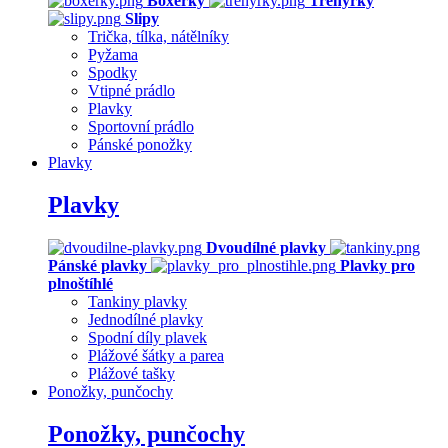
Boxerky
Trenýrky
Slipy
Trička, tílka, nátělníky
Pyžama
Spodky
Vtipné prádlo
Plavky
Sportovní prádlo
Pánské ponožky
Plavky
Plavky
Dvoudílné plavky
Pánské plavky
Plavky pro
plnoštíhlé
Tankiny plavky
Jednodílné plavky
Spodní díly plavek
Plážové šátky a parea
Plážové tašky
Ponožky, punčochy
Ponožky, punčochy