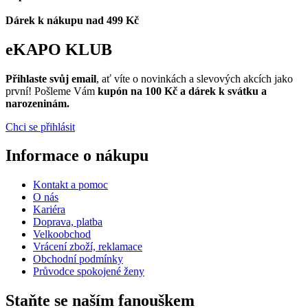
Dárek k nákupu nad 499 Kč
eKAPO KLUB
Přihlaste svůj email
, ať víte o novinkách a slevových akcích jako
první! Pošleme Vám
kupón na 100 Kč a dárek k svátku a
narozeninám.
Chci se přihlásit
Informace o nákupu
Kontakt a pomoc
O nás
Kariéra
Doprava, platba
Velkoobchod
Vrácení zboží, reklamace
Obchodní podmínky
Průvodce spokojené ženy
Staňte se naším fanouškem