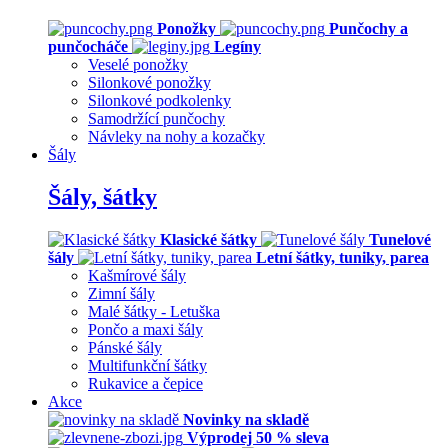
Ponožky
Punčochy a
punčocháče
Legíny
Veselé ponožky
Silonkové ponožky
Silonkové podkolenky
Samodržící punčochy
Návleky na nohy a kozačky
Šály
Šály, šátky
Klasické šátky
Tunelové
šály
Letní šátky, tuniky, parea
Kašmírové šály
Zimní šály
Malé šátky - Letuška
Pončo a maxi šály
Pánské šály
Multifunkční šátky
Rukavice a čepice
Akce
Novinky na skladě
Výprodej 50 % sleva