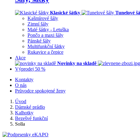
Klasické šátky
Tunelové šá
Kašmírové šály
Zimní šály
Malé šátky - Letuška
Pončo a maxi šály
Pánské šály
Multifunkční šátky
Rukavice a čepice
Akce
Novinky na skladě
Výprodej 50 %
Kontakty
O nás
Průvodce spokojené ženy
Úvod
Dámské prádlo
Kalhotky
Bezešvé funkční
Solla