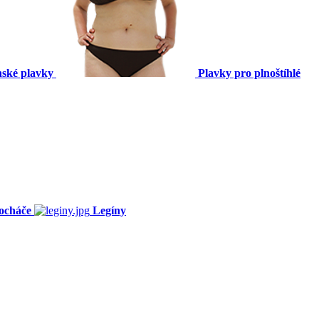
ské plavky
Plavky pro plnoštíhlé
ocháče
Legíny