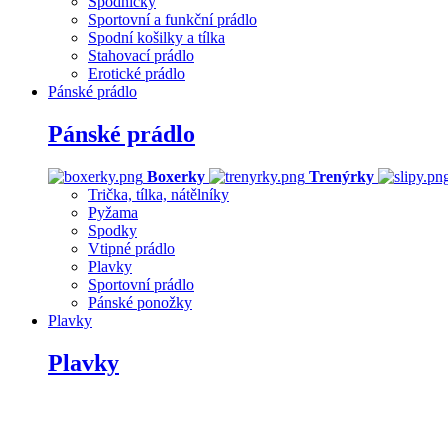
Spodničky
Sportovní a funkční prádlo
Spodní košilky a tílka
Stahovací prádlo
Erotické prádlo
Pánské prádlo
Pánské prádlo
Boxerky
Trenýrky
Trička, tílka, nátělníky
Pyžama
Spodky
Vtipné prádlo
Plavky
Sportovní prádlo
Pánské ponožky
Plavky
Plavky