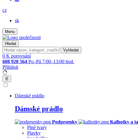
cz
sk
Menu
Hledat
Vyhledat
0
K porovnání
608 928 564
Po–Pá 7:00–13:00 hod.
Přihlásit
☰
Dámské prádlo
Dámské prádlo
Podprsenky
Kalhotky a t
Plné tvary
Plavky