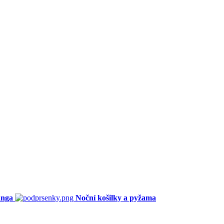
anga
Noční košilky a pyžama