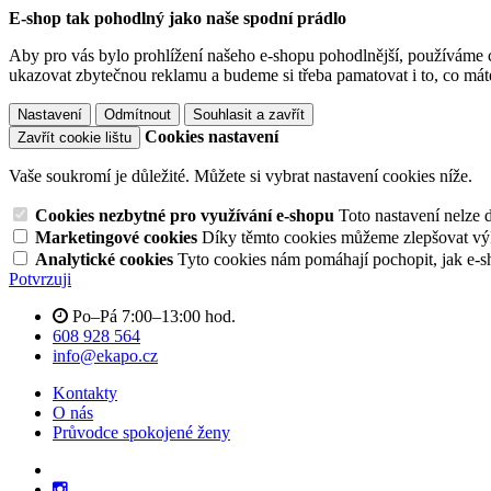
E-shop tak pohodlný jako naše spodní prádlo
Aby pro vás bylo prohlížení našeho e-shopu pohodlnější, používáme c
ukazovat zbytečnou reklamu a budeme si třeba pamatovat i to, co mát
Nastavení
Odmítnout
Souhlasit a zavřít
Cookies nastavení
Zavřít cookie lištu
Vaše soukromí je důležité. Můžete si vybrat nastavení cookies níže.
Cookies nezbytné pro využívání e-shopu
Toto nastavení nelze 
Marketingové cookies
Díky těmto cookies můžeme zlepšovat výko
Analytické cookies
Tyto cookies nám pomáhají pochopit, jak e-s
Potvrzuji
Po–Pá 7:00–13:00 hod.
608 928 564
info@ekapo.cz
Kontakty
O nás
Průvodce spokojené ženy