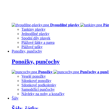
Dvoudílné plavky
Pán
Tankiny plavky
Jednodílné plavky
Spodní díly plavek
Plážové šátky a parea
Plážové tašky
Ponožky, punčochy
Ponožky, punčochy
Ponožky
Punčochy a punč
Veselé ponožky
Silonkové ponožky
Silonkové podkolenky
Samodržící punčochy
Návleky na nohy a kozačky
Šály
Šály, šátky