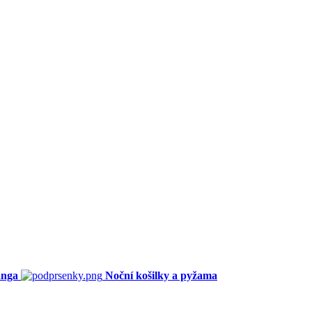
anga
Noční košilky a pyžama