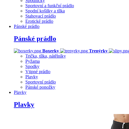
Spodničky
Sportovní a funkční prádlo
Spodní košilky a tílka
Stahovací prádlo
Erotické prádlo
Pánské prádlo
Pánské prádlo
Boxerky
Trenýrky
Trička, tílka, nátělníky
Pyžama
Spodky
Vtipné prádlo
Plavky
Sportovní prádlo
Pánské ponožky
Plavky
Plavky