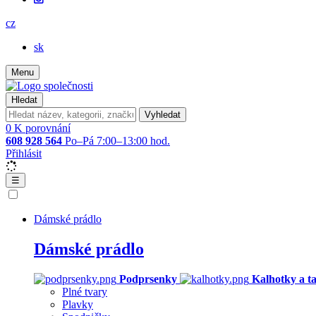
cz
sk
Menu
Hledat
Vyhledat
0
K porovnání
608 928 564
Po–Pá 7:00–13:00 hod.
Přihlásit
☰
Dámské prádlo
Dámské prádlo
Podprsenky
Kalhotky a t
Plné tvary
Plavky