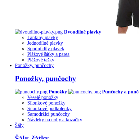
Dvoudílné plavky
Tankiny plavky
Jednodílné plavky
Spodní díly plavek
Plážové šátky a parea
Plážové tašky
Ponožky, punčochy
Ponožky, punčochy
Ponožky
Punčochy a punč
Veselé ponožky
Silonkové ponožky
Silonkové podkolenky
Samodržící punčochy
Návleky na nohy a kozačky
Šály
Šály, šátky