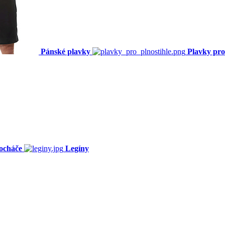
Pánské plavky
Plavky pro
ocháče
Legíny