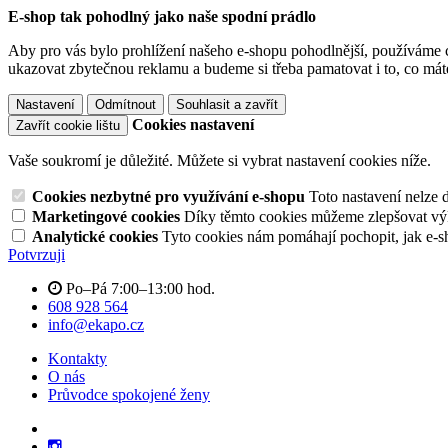
E-shop tak pohodlný jako naše spodní prádlo
Aby pro vás bylo prohlížení našeho e-shopu pohodlnější, používáme c
ukazovat zbytečnou reklamu a budeme si třeba pamatovat i to, co mát
Nastavení
Odmítnout
Souhlasit a zavřít
Cookies nastavení
Zavřít cookie lištu
Vaše soukromí je důležité. Můžete si vybrat nastavení cookies níže.
Cookies nezbytné pro využívání e-shopu
Toto nastavení nelze 
Marketingové cookies
Díky těmto cookies můžeme zlepšovat výko
Analytické cookies
Tyto cookies nám pomáhají pochopit, jak e-s
Potvrzuji
Po–Pá 7:00–13:00 hod.
608 928 564
info@ekapo.cz
Kontakty
O nás
Průvodce spokojené ženy