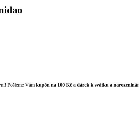
imidao
první! Pošleme Vám
kupón na 100 Kč a dárek k svátku a narozeniná