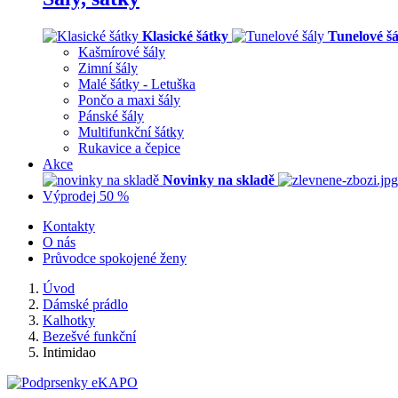
Klasické šátky
Tunelové šá
Kašmírové šály
Zimní šály
Malé šátky - Letuška
Pončo a maxi šály
Pánské šály
Multifunkční šátky
Rukavice a čepice
Akce
Novinky na skladě
Výprodej 50 %
Kontakty
O nás
Průvodce spokojené ženy
Úvod
Dámské prádlo
Kalhotky
Bezešvé funkční
Intimidao