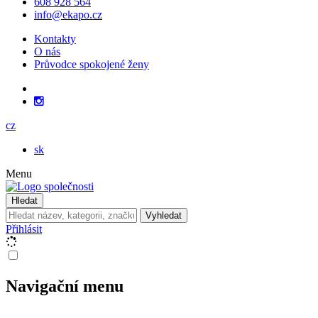
608 928 564
info@ekapo.cz
Kontakty
O nás
Průvodce spokojené ženy
cz
sk
Menu
Hledat
Vyhledat
Přihlásit
Navigační menu