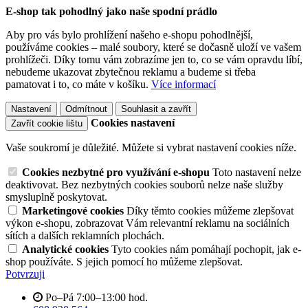
E-shop tak pohodlný jako naše spodní prádlo
Aby pro vás bylo prohlížení našeho e-shopu pohodlnější,
používáme cookies – malé soubory, které se dočasně uloží ve vašem
prohlížeči. Díky tomu vám zobrazíme jen to, co se vám opravdu líbí,
nebudeme ukazovat zbytečnou reklamu a budeme si třeba
pamatovat i to, co máte v košíku.
Více informací
Nastavení
Odmítnout
Souhlasit a zavřít
Cookies nastavení
Zavřít cookie lištu
Vaše soukromí je důležité. Můžete si vybrat nastavení cookies níže.
Cookies nezbytné pro využívání e-shopu
Toto nastavení nelze
deaktivovat. Bez nezbytných cookies souborů nelze naše služby
smysluplně poskytovat.
Marketingové cookies
Díky těmto cookies můžeme zlepšovat
výkon e-shopu, zobrazovat Vám relevantní reklamu na sociálních
sítích a dalších reklamních plochách.
Analytické cookies
Tyto cookies nám pomáhají pochopit, jak e-
shop používáte. S jejich pomocí ho můžeme zlepšovat.
Potvrzuji
Po–Pá 7:00–13:00 hod.