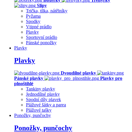
Boxerky
Trenýrky
Slipy
Trička, tílka, nátělníky
Pyžama
Spodky
Vtipné prádlo
Plavky
Sportovní prádlo
Pánské ponožky
Plavky
Plavky
Dvoudílné plavky
Pánské plavky
Plavky pro
plnoštíhlé
Tankiny plavky
Jednodílné plavky
Spodní díly plavek
Plážové šátky a parea
Plážové tašky
Ponožky, punčochy
Ponožky, punčochy