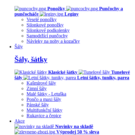
Ponožky
Punčochy a
punčocháče
Legíny
Veselé ponožky
Silonkové ponožky
Silonkové podkolenky
Samodržící punčochy
Návleky na nohy a kozačky
Šály
Šály, šátky
Klasické šátky
Tunelové
šály
Letní šátky, tuniky, parea
Kašmírové šály
Zimní šály
Malé šátky - Letuška
Pončo a maxi šály
Pánské šály
Multifunkční šátky
Rukavice a čepice
Akce
Novinky na skladě
Výprodej 50 % sleva