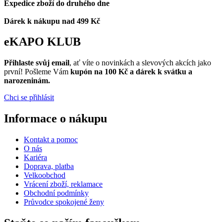
Expedice zboží do druhého dne
Dárek k nákupu nad 499 Kč
eKAPO KLUB
Přihlaste svůj email
, ať víte o novinkách a slevových akcích jako
první! Pošleme Vám
kupón na 100 Kč a dárek k svátku a
narozeninám.
Chci se přihlásit
Informace o nákupu
Kontakt a pomoc
O nás
Kariéra
Doprava, platba
Velkoobchod
Vrácení zboží, reklamace
Obchodní podmínky
Průvodce spokojené ženy