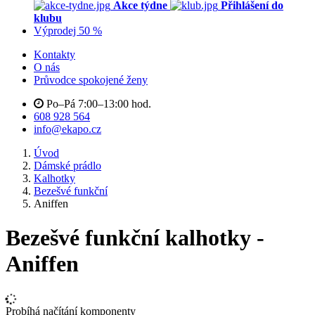
Akce týdne
Přihlášení do
klubu
Výprodej 50 %
Kontakty
O nás
Průvodce spokojené ženy
Po–Pá 7:00–13:00 hod.
608 928 564
info@ekapo.cz
Úvod
Dámské prádlo
Kalhotky
Bezešvé funkční
Aniffen
Bezešvé funkční kalhotky -
Aniffen
Probíhá načítání komponenty