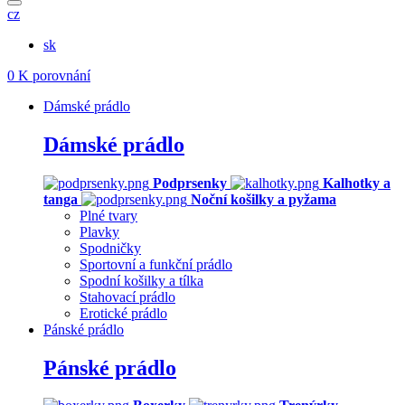
cz
sk
0
K porovnání
Dámské prádlo
Dámské prádlo
Podprsenky
Kalhotky a
tanga
Noční košilky a pyžama
Plné tvary
Plavky
Spodničky
Sportovní a funkční prádlo
Spodní košilky a tílka
Stahovací prádlo
Erotické prádlo
Pánské prádlo
Pánské prádlo