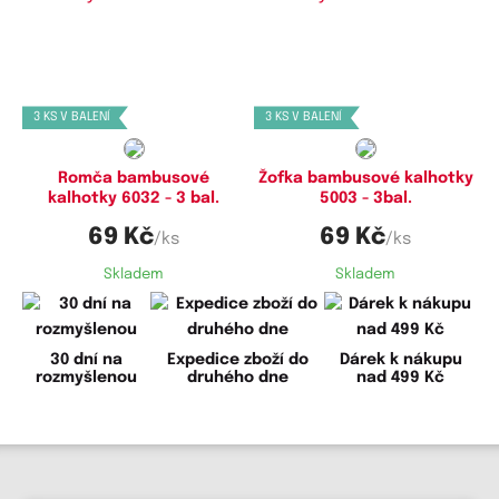
Dostupné velikosti:
Dostupné velikosti:
M,
L,
XL
L,
XL
3 KS V BALENÍ
3 KS V BALENÍ
Romča bambusové
Žofka bambusové kalhotky
kalhotky 6032 - 3 bal.
5003 - 3bal.
69 Kč
69 Kč
/ks
/ks
Skladem
Skladem
30 dní na
Expedice zboží do
Dárek k nákupu
rozmyšlenou
druhého dne
nad 499 Kč