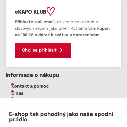
eKAPO KLUB
Přihlaste svůj email
, ať víte o novinkách a
slevových akcích jako první! Pošleme Vám
kupón
na 100 Kč a dárek k svátku a narozeninám.
Chci se přihlásit
Informace o nákupu
Kontakt a pomoc
O nás
Kariéra
Doprava, platba
E-shop tak pohodlný jako naše spodní
Velkoobchod
prádlo
Vrácení zboží, reklamace