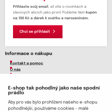
Přihlaste svůj email
, ať víte o novinkách a
slevových akcích jako první! Pošleme Vám
kupón
na 100 Kč a dárek k svátku a narozeninám.
Chci se přihlásit
Informace o nákupu
Kontakt a pomoc
O nás
Kariéra
Doprava, platba
E-shop tak pohodlný jako naše spodní
Velkoobchod
prádlo
Vrácení zboží, reklamace
Obchodní podmínky
Aby pro vás bylo prohlížení našeho e-shopu
Průvodce spokojené ženy
pohodlnější, používáme cookies – malé