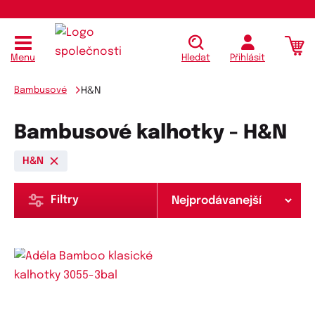
Menu
Hledat
Přihlásit
Bambusové
H&N
Bambusové kalhotky - H&N
H&N
Filtry
Dostupné velikosti: