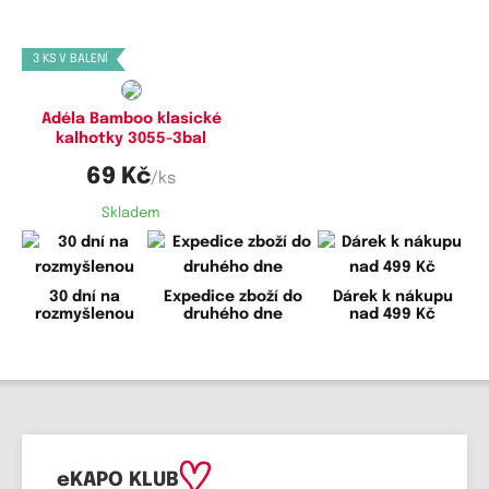
M,
L,
XL
3 KS V BALENÍ
Adéla Bamboo klasické
kalhotky 3055-3bal
69 Kč
/ks
Skladem
30 dní na
Expedice zboží do
Dárek k nákupu
rozmyšlenou
druhého dne
nad 499 Kč
eKAPO KLUB