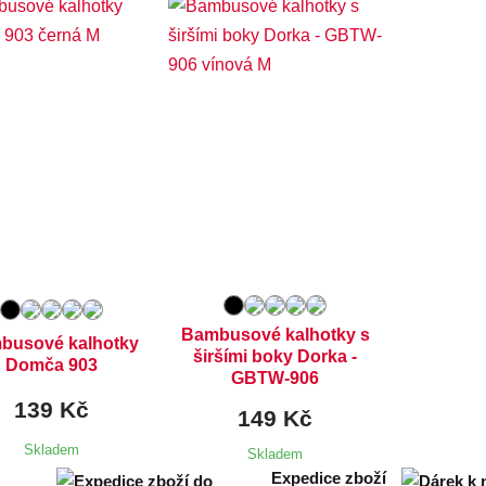
ostupné velikosti:
Dostupné velikosti:
M,
XL,
XXL
M,
XL,
XXL
Bambusové kalhotky s
busové kalhotky
širšími boky Dorka -
Domča 903
GBTW-906
139 Kč
149 Kč
Skladem
Skladem
Expedice zboží