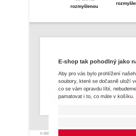
rozmyšl
eKAPO KLUB
Přihlaste svůj email
, ať víte o novinkách
E-shop tak pohodlný jako n
a slevových akcích jako první! Pošleme
Aby pro vás bylo prohlížení naše
Vám
kupón na 100 Kč a dárek k svátku
soubory, které se dočasně uloží 
a narozeninám.
co se vám opravdu líbí, nebudem
pamatovat i to, co máte v košíku.
Chci se přihlásit
© 2026, eKAPO