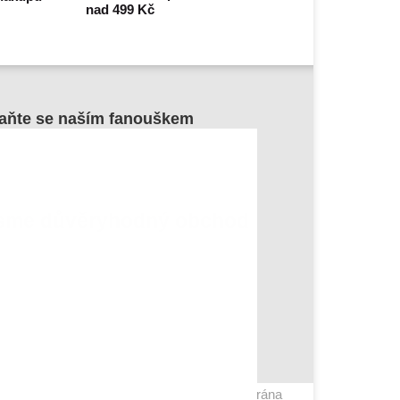
nad 499 Kč
aňte se naším fanouškem
sme důvěryhodný obchod