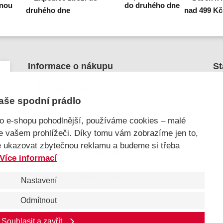
enou
do druhého dne
Informace o nákupu
St
Kontakt a pomoc
aše spodní prádlo
O nás
Kariéra
ho e-shopu pohodlnější, používáme cookies – malé
J
Doprava, platba
ve vašem prohlížeči. Díky tomu vám zobrazíme jen to,
Velkoobchod
e ukazovat zbytečnou reklamu a budeme si třeba
Vrácení zboží, reklamace
Více informací
Obchodní podmínky
Průvodce spokojené ženy
Nastavení
Odmítnout
Souhlasit a zavřít