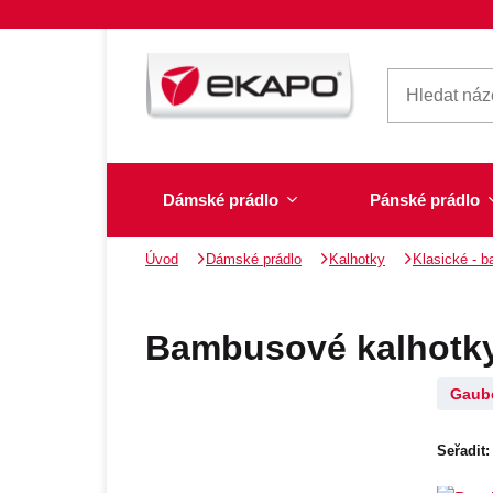
Dámské prádlo
Pánské prádlo
Úvod
Dámské prádlo
Kalhotky
Klasické - b
Dámské prádlo
Pánské prádlo
Plavky
Ponožky, punčochy
Šály, šátky
Bambusové kalhotky
Gaub
Novinky na skladě
Seřadit:
Dvoudílné plavky
Klasické šátky
Podprsenky
Ponožky
Boxerky