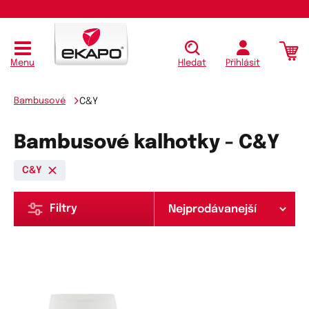
Menu
Hledat
Přihlásit
Bambusové
C&Y
Bambusové kalhotky - C&Y
C&Y
Filtry