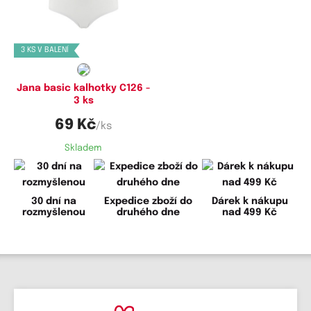
Dostupné velikosti:
L,
XL,
XXL
3 KS V BALENÍ
Jana basic kalhotky C126 -
3 ks
69 Kč
/ks
Skladem
30 dní na
Expedice zboží do
Dárek k nákupu
rozmyšlenou
druhého dne
nad 499 Kč