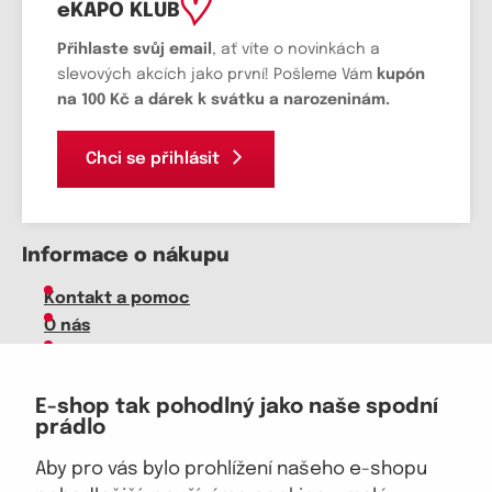
eKAPO KLUB
Přihlaste svůj email
, ať víte o novinkách a
slevových akcích jako první! Pošleme Vám
kupón
na 100 Kč a dárek k svátku a narozeninám.
Chci se přihlásit
Informace o nákupu
Kontakt a pomoc
O nás
Kariéra
Doprava, platba
E-shop tak pohodlný jako naše spodní
Velkoobchod
prádlo
Vrácení zboží, reklamace
Obchodní podmínky
Aby pro vás bylo prohlížení našeho e-shopu
Průvodce spokojené ženy