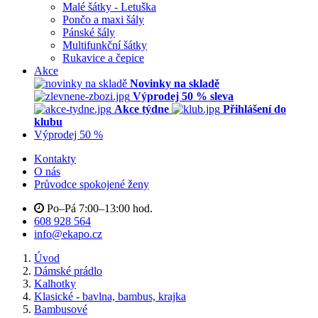
Malé šátky - Letuška
Pončo a maxi šály
Pánské šály
Multifunkční šátky
Rukavice a čepice
Akce
Novinky na skladě
Výprodej 50 % sleva
Akce týdne
Přihlášení do
klubu
Výprodej 50 %
Kontakty
O nás
Průvodce spokojené ženy
Po–Pá 7:00–13:00 hod.
608 928 564
info@ekapo.cz
Úvod
Dámské prádlo
Kalhotky
Klasické - bavlna, bambus, krajka
Bambusové