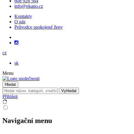
608 928 564
info@ekapo.cz
Kontakty
O nás
Průvodce spokojené ženy
cz
sk
Menu
Hledat
Vyhledat
Přihlásit
Navigační menu