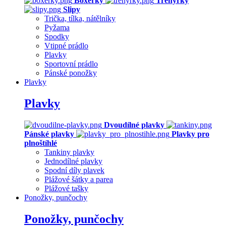
Boxerky
Trenýrky
Slipy
Trička, tílka, nátělníky
Pyžama
Spodky
Vtipné prádlo
Plavky
Sportovní prádlo
Pánské ponožky
Plavky
Plavky
Dvoudílné plavky
Pánské plavky
Plavky pro
plnoštíhlé
Tankiny plavky
Jednodílné plavky
Spodní díly plavek
Plážové šátky a parea
Plážové tašky
Ponožky, punčochy
Ponožky, punčochy