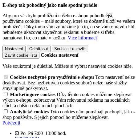
E-shop tak pohodlný jako naše spodní prádlo
Aby pro vás bylo prohlížení našeho e-shopu pohodlnější,
používáme cookies – malé soubory, které se dočasně uloží ve vašem
prohlížeči. Díky tomu vám zobrazíme jen to, co se vám opravdu líbí,
nebudeme ukazovat zbytečnou reklamu a budeme si třeba
pamatovat i to, co máte v košíku.
Více informací
Nastavení
Odmítnout
Souhlasit a zavřít
Cookies nastavení
Zavřít cookie lištu
Vaše soukromí je důležité. Můžete si vybrat nastavení cookies níže.
Cookies nezbytné pro využívání e-shopu
Toto nastavení nelze
deaktivovat. Bez nezbytných cookies souborů nelze naše služby
smysluplně poskytovat.
Marketingové cookies
Díky těmto cookies můžeme zlepšovat
výkon e-shopu, zobrazovat Vám relevantní reklamu na sociálních
sítích a dalších reklamních plochách.
Analytické cookies
Tyto cookies nám pomáhají pochopit, jak e-
shop používáte. S jejich pomocí ho můžeme zlepšovat.
Potvrzuji
Po–Pá 7:00–13:00 hod.