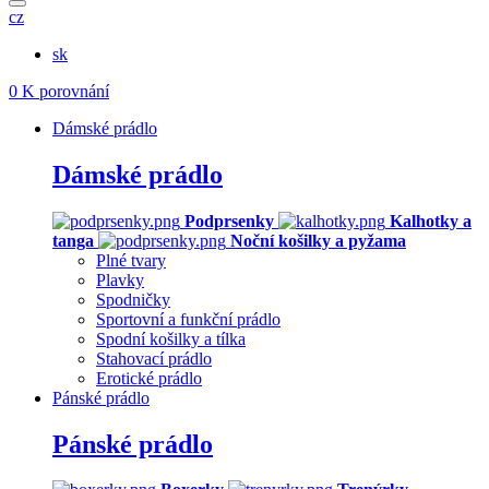
cz
sk
0
K porovnání
Dámské prádlo
Dámské prádlo
Podprsenky
Kalhotky a
tanga
Noční košilky a pyžama
Plné tvary
Plavky
Spodničky
Sportovní a funkční prádlo
Spodní košilky a tílka
Stahovací prádlo
Erotické prádlo
Pánské prádlo
Pánské prádlo