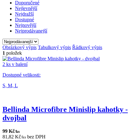
Doporučené
Nejlevnější
Nejdražší
Dostupné
Nejnovější
Nejprodávanejší
Obrázkový výpis
Tabulkový výpis
Řádkový výpis
1
položek
2 ks v balení
Dostupné velikosti:
S,
M,
L
Bellinda Microfibre Minislip kahotky -
dvojbal
99 Kč
/ks
81,82 Kč
bez DPH
/ks