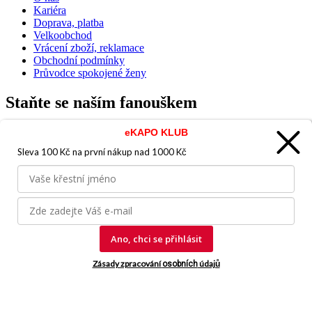
Kariéra
Doprava, platba
Velkoobchod
Vrácení zboží, reklamace
Obchodní podmínky
Průvodce spokojené ženy
Staňte se naším fanouškem
eKAPO KLUB
Sleva 100 Kč na první nákup
nad 1000 Kč
Jsme důvěryhodný obchod
Ano, chci se přihlásit
© 2026, eKAPO
Zásady zpracování
údajů
osobních
Úvodní strana
Obchodní podmínky
GDPR
Mapa stránek
Kontakt a
pomoc
Vyrobila
eBRÁNA.cz