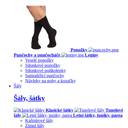
Ponožky
Punčochy a punčocháče
Legíny
Veselé ponožky
Silonkové ponožky
Silonkové podkolenky
Samodržící punčochy
Návleky na nohy a kozačky
Šály
Šály, šátky
Klasické šátky
Tunelové
šály
Letní šátky, tuniky, parea
Kašmírové šály
Zimní šály