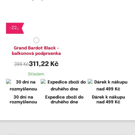
Dostupné velikosti:
70B,
75B,
80B
-
22
%
Grand Bardot Black -
balkonová podprsenka
311,22 Kč
399 Kč
Skladem
30 dní na
Expedice zboží do
Dárek k nákupu
rozmyšlenou
druhého dne
nad 499 Kč