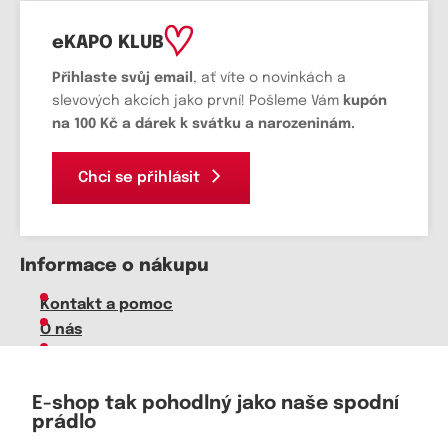
eKAPO KLUB
Přihlaste svůj email
, ať víte o novinkách a
slevových akcích jako první! Pošleme Vám
kupón
na 100 Kč a dárek k svátku a narozeninám.
Chci se přihlásit
Informace o nákupu
Kontakt a pomoc
O nás
Kariéra
Doprava, platba
E-shop tak pohodlný jako naše spodní
Velkoobchod
prádlo
Vrácení zboží, reklamace