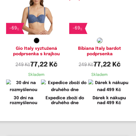
Dostupné velikosti:
Dostupné velikosti:
70B
65B,
70B
-
69
-
69
%
%
Gio Italy vyztužená
Bibiana Italy bardot
podprsenka s krajkou
podprsenka
77,22 Kč
77,22 Kč
249 Kč
249 Kč
Skladem
Skladem
30 dní na
Expedice zboží do
Dárek k nákupu
rozmyšlenou
druhého dne
nad 499 Kč