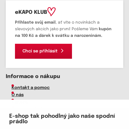
eKAPO KLUB
Přihlaste svůj email
, ať víte o novinkách a
slevových akcích jako první! Pošleme Vám
kupón
na 100 Kč a dárek k svátku a narozeninám.
Chci se přihlásit
Informace o nákupu
Kontakt a pomoc
O nás
Kariéra
Doprava, platba
E-shop tak pohodlný jako naše spodní
Velkoobchod
prádlo
Vrácení zboží, reklamace