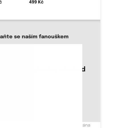
499 Kč
taňte se naším fanouškem
sme důvěryhodný obchod