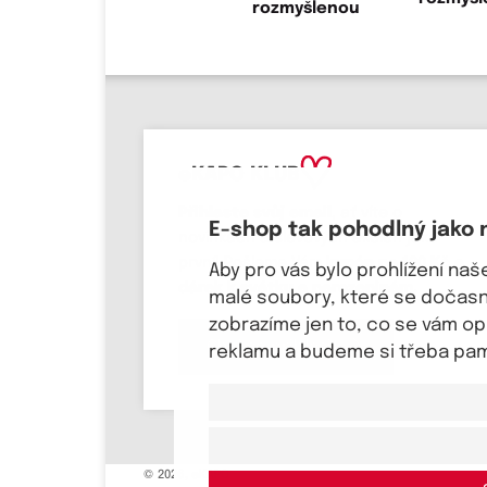
eKAPO KLUB
Přihlaste svůj email
, ať víte o
E-shop tak pohodlný jako 
novinkách a slevových akcích jako
první! Pošleme Vám
kupón na 100 Kč a
Aby pro vás bylo prohlížení na
dárek k svátku a narozeninám.
malé soubory, které se dočasně
zobrazíme jen to, co se vám o
Chci se přihlásit
reklamu a budeme si třeba pama
© 2026, eKAPO