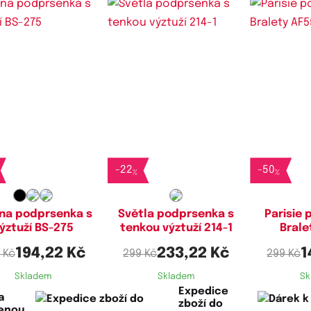
stupné velikosti:
Dostupné velikosti:
Dostupn
75B,
80B,
85B
95E,
100E,
105E,
110E
-
22
-
50
%
%
na podprsenka s
Světla podprsenka s
Parisie
ýztuží BS-275
tenkou výztuží 214-1
Brale
194,22 Kč
233,22 Kč
1
 Kč
299 Kč
299 Kč
Skladem
Skladem
Sk
Expedice
a
zboží do
lenou