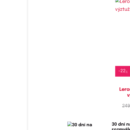
Do
-
22
%
Lero
v
249
30 dní n
rozmyš