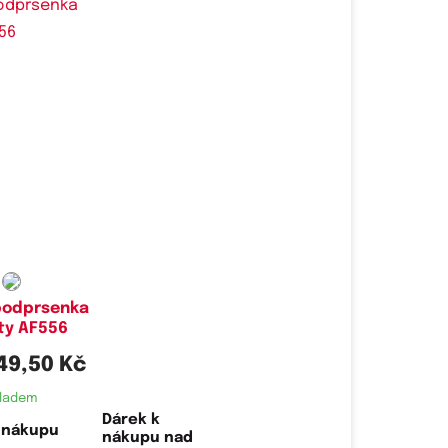
é velikosti:
XS,
S
 podprsenka
ty AF556
49,50 Kč
ladem
Dárek k
nákupu nad