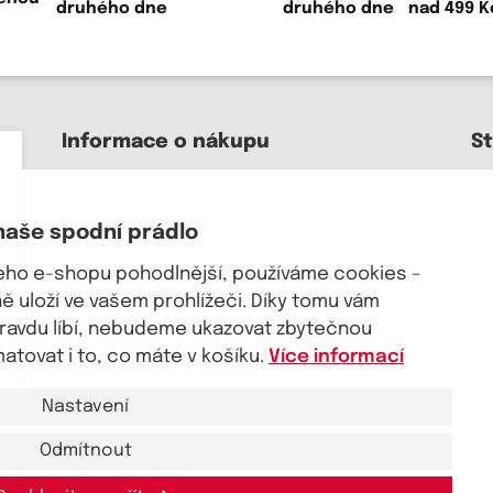
druhého dne
Informace o nákupu
S
Kontakt a pomoc
O nás
naše spodní prádlo
Kariéra
J
Doprava, platba
šeho e-shopu pohodlnější, používáme cookies –
Velkoobchod
 uloží ve vašem prohlížeči. Díky tomu vám
Vrácení zboží, reklamace
pravdu líbí, nebudeme ukazovat zbytečnou
Obchodní podmínky
tovat i to, co máte v košíku.
Více informací
Průvodce spokojené ženy
Nastavení
Odmítnout