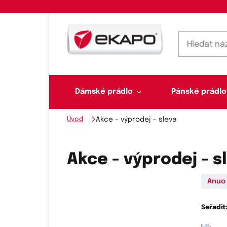
Dámské prádlo
Pánské prádlo
Úvod
Akce - výprodej - sleva
Dámské prádlo
Pánské prádlo
Plavky
Ponožky, punčochy
Šály, šátky
Akce - výprodej - s
Anuo
Novinky na skladě
Seřadit
Dvoudílné plavky
Klasické šátky
Podprsenky
Ponožky
Boxerky