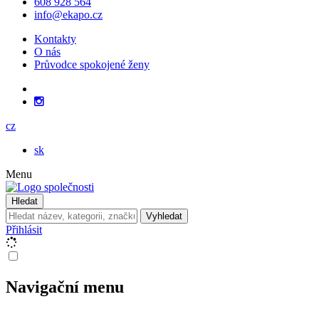
608 928 564
info@ekapo.cz
Kontakty
O nás
Průvodce spokojené ženy
cz
sk
Menu
Hledat
Vyhledat
Přihlásit
Navigační menu