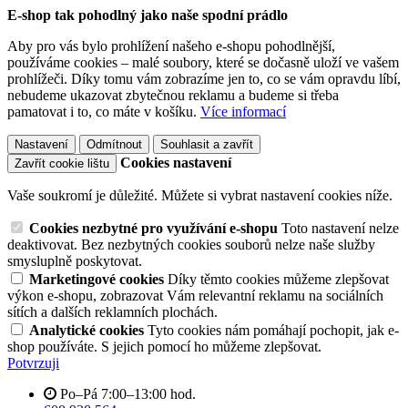
E-shop tak pohodlný jako naše spodní prádlo
Aby pro vás bylo prohlížení našeho e-shopu pohodlnější,
používáme cookies – malé soubory, které se dočasně uloží ve vašem
prohlížeči. Díky tomu vám zobrazíme jen to, co se vám opravdu líbí,
nebudeme ukazovat zbytečnou reklamu a budeme si třeba
pamatovat i to, co máte v košíku.
Více informací
Nastavení
Odmítnout
Souhlasit a zavřít
Cookies nastavení
Zavřít cookie lištu
Vaše soukromí je důležité. Můžete si vybrat nastavení cookies níže.
Cookies nezbytné pro využívání e-shopu
Toto nastavení nelze
deaktivovat. Bez nezbytných cookies souborů nelze naše služby
smysluplně poskytovat.
Marketingové cookies
Díky těmto cookies můžeme zlepšovat
výkon e-shopu, zobrazovat Vám relevantní reklamu na sociálních
sítích a dalších reklamních plochách.
Analytické cookies
Tyto cookies nám pomáhají pochopit, jak e-
shop používáte. S jejich pomocí ho můžeme zlepšovat.
Potvrzuji
Po–Pá 7:00–13:00 hod.