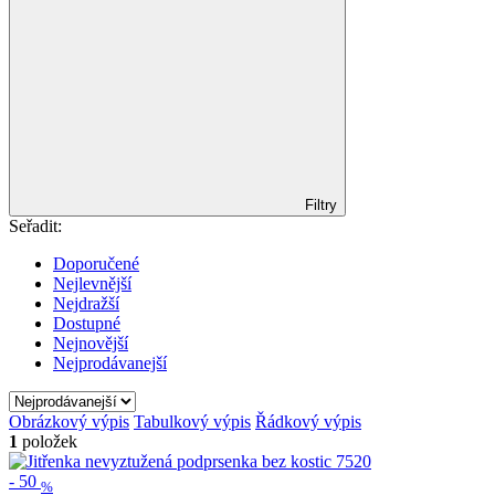
Filtry
Seřadit:
Doporučené
Nejlevnější
Nejdražší
Dostupné
Nejnovější
Nejprodávanejší
Obrázkový výpis
Tabulkový výpis
Řádkový výpis
1
položek
-
50
%