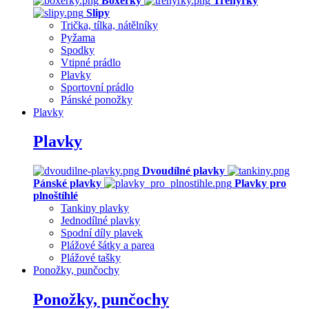
Boxerky
Trenýrky
Slipy
Trička, tílka, nátělníky
Pyžama
Spodky
Vtipné prádlo
Plavky
Sportovní prádlo
Pánské ponožky
Plavky
Plavky
Dvoudílné plavky
Pánské plavky
Plavky pro
plnoštíhlé
Tankiny plavky
Jednodílné plavky
Spodní díly plavek
Plážové šátky a parea
Plážové tašky
Ponožky, punčochy
Ponožky, punčochy