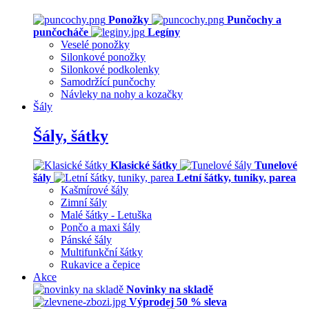
Ponožky
Punčochy a
punčocháče
Legíny
Veselé ponožky
Silonkové ponožky
Silonkové podkolenky
Samodržící punčochy
Návleky na nohy a kozačky
Šály
Šály, šátky
Klasické šátky
Tunelové
šály
Letní šátky, tuniky, parea
Kašmírové šály
Zimní šály
Malé šátky - Letuška
Pončo a maxi šály
Pánské šály
Multifunkční šátky
Rukavice a čepice
Akce
Novinky na skladě
Výprodej 50 % sleva