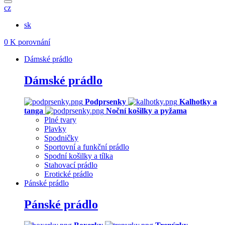
cz
sk
0
K porovnání
Dámské prádlo
Dámské prádlo
Podprsenky
Kalhotky a
tanga
Noční košilky a pyžama
Plné tvary
Plavky
Spodničky
Sportovní a funkční prádlo
Spodní košilky a tílka
Stahovací prádlo
Erotické prádlo
Pánské prádlo
Pánské prádlo